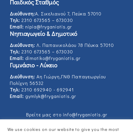
Παιδικός Σταθμός
Διεύθυνση:
Α. Σικελιανού 7, Πεύκα 57010
Τηλ:
2310 673565 – 673030
Email:
nipia@fryganiotis.gr
Νηπιαγωγείο & Δημοτικό
Διεύθυνση:
Λ. Παπανικολάου 78 Πέυκα 57010
Τηλ:
2310 673565 – 673030
Email:
dimotiko@fryganiotis.gr
Γυμνάσιο - Λύκειο
Διεύθυνση:
Αη Γιώργη,ΓΝΘ Παπαγεωργίου
Πολίχνη 56532
Τηλ:
2310 692940 - 692941
Email:
gymlyk@fryganiotis.gr
Βρείτε μας στο info@fryganiotis.gr
We use cookies on our website to give you the most