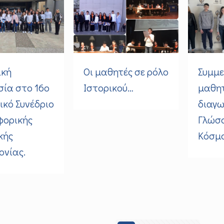
ική
Οι μαθητές σε ρόλο
Συμμε
ία στο 16ο
Ιστορικού…
μαθη
κό Συνέδριο
διαγω
φορικής
Γλώσ
κής
Κόσμο
νίας.