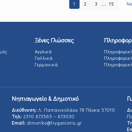
1
2
3
...
15
Ne
Ξένες Γλώσσες
Πληροφορ
μός
Αγγλικά
Πληροφορικ
Γαλλικά
Πληροφορικ
Γερμανικά
Πληροφορική
Νηπιαγωγείο & Δημοτικό
Γ
Διεύθυνση:
Λ. Παπανικολάου 78 Πέυκα 57010
Δι
Τηλ:
2310 673565 – 673030
Π
Email:
dimotiko@fryganiotis.gr
Τη
Em