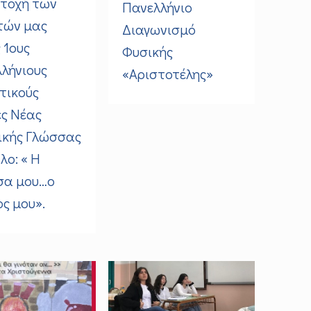
τοχή των
Πανελλήνιο
τών μας
Διαγωνισμό
 1ους
Φυσικής
λήνιους
«Αριστοτέλης»
τικούς
ς Νέας
ικής Γλώσσας
λο: « Η
σα μου…ο
ς μου».