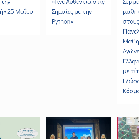
 την
«Γίνε Αυθεντία στις
Συμμε
ή» 25 Μαΐου
Σημαίες με την
μαθη
Python»
στους
Πανελ
Μαθη
Αγώνε
Ελλην
με τίτ
Γλώσ
Κόσμο