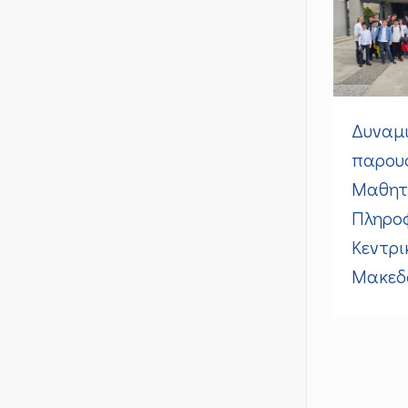
Δυναμ
παρουσ
Μαθητι
Πληρο
Κεντρι
Μακεδο