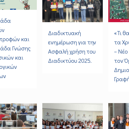
ιάδα
ών
Διαδικτυακή
«Τι θ
τροφών και
ενημέρωση για την
τα Χρ
ιάδα Γνώσης
Ασφαλή χρήση του
– Νέο
σικών και
Διαδικτύου 2025.
τον Ό
ογικών
Δημιο
ων
Γραφή