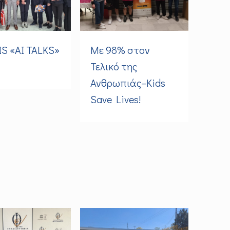
S «AI TALKS»
Με 98% στον
Τελικό της
Ανθρωπιάς–Kids
Save Lives!