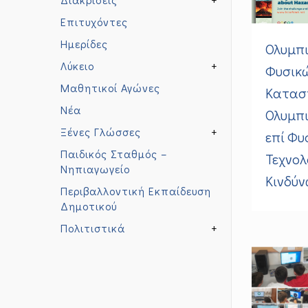
Επιτυχόντες
Ημερίδες
Ολυμπ
Λύκειο
+
Φυσικ
Μαθητικοί Αγώνες
Κατασ
Νέα
Ολυμπ
Ξένες Γλώσσες
+
επί Φυ
Παιδικός Σταθμός –
Τεχνολ
Νηπιαγωγείο
Κινδύν
Περιβαλλοντική Εκπαίδευση
Δημοτικού
Πολιτιστικά
+