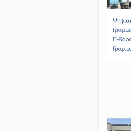
Ψηφια
Γραμμα
Π-Rob
Γραμμα