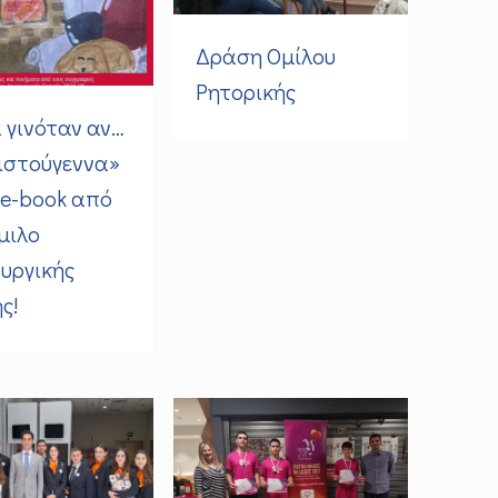
Δράση Ομίλου
Ρητορικής
α γινόταν αν…
ιστούγεννα»
 e-book από
μιλο
υργικής
ς!