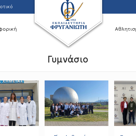
οτικό
φορική
Αθλητισ
Γυμνάσιο