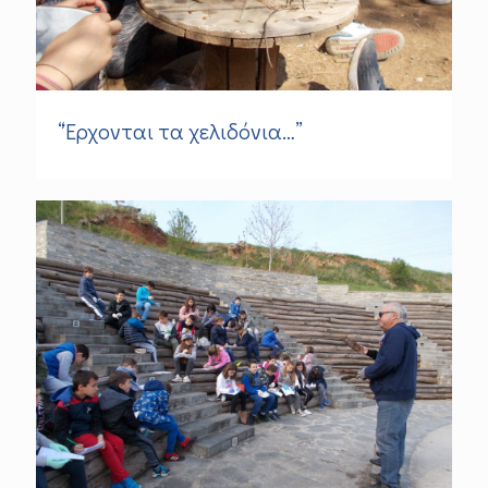
“Έρχονται τα χελιδόνια…”