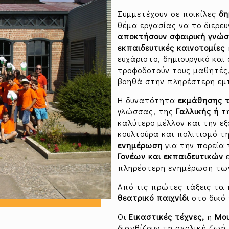
Συμμετέχουν σε ποικίλες
δη
θέμα εργασίας να το διερευ
αποκτήσουν σφαιρική γνώση
εκπαιδευτικές καινοτομίες
ευχάριστο, δημιουργικό και
τροφοδοτούν τους μαθητές, 
βοηθά στην πληρέστερη εμ
Η δυνατότητα
εκμάθησης τ
γλώσσας, της
Γαλλικής ή
τ
καλύτερο μέλλον και την ε
κουλτούρα και πολιτισμό 
ενημέρωση
για την πορεία
Γονέων και εκπαιδευτικών
ε
πληρέστερη ενημέρωση των
Από τις πρώτες τάξεις τα 
θεατρικό παιχνίδι
στο δικό 
Οι
Εικαστικές τέχνες,
η
Μου
διανθίζουν τη σχολική ζωή.