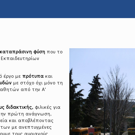
ν καταπράσινη φύση
που το
Εκπαιδευτηρίων
ό έργο με
πρότυπα
και
ουδών
με στόχο όχι μόνο τη
μαθητών από την Α'
.
υς διδακτικής,
φιλικές για
στην πρώτη ανάγνωση,
δεία και αποβλέποντας
ήτων με ανεπτυγμένες
ουμε τους αυριανούς