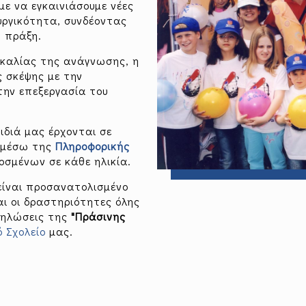
με να εγκαινιάσουμε νέες
υργικότητα, συνδέοντας
ή πράξη.
σκαλίας της ανάγνωσης, η
ς σκέψης με την
την επεξεργασία του
ιδιά μας έρχονται σε
 μέσω της
Πληροφορικής
σμένων σε κάθε ηλικία.
ίναι προσανατολισμένο
ι οι δραστηριότητες όλης
κδηλώσεις της
"Πράσινης
ό Σχολείο
μας.