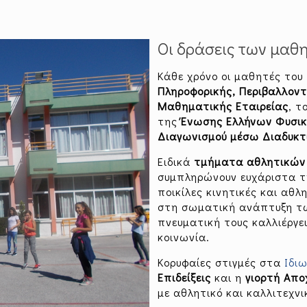
Οι δράσεις των μαθ
Κάθε χρόνο οι μαθητές του
Πληροφορικής, Περιβαλλοντ
Μαθηματικής Εταιρείας
, τ
της
Ένωσης Ελλήνων Φυσι
Διαγωνισμού μέσω Διαδυκτί
Ειδικά
τμήματα αθλητικών 
συμπληρώνουν ευχάριστα τ
ποικίλες κινητικές και αθ
στη σωματική ανάπτυξη τω
πνευματική τους καλλιέργε
κοινωνία.
Κορυφαίες στιγμές στα
Ιδι
Επιδείξεις
και η
γιορτή Απο
με αθλητικό και καλλιτεχν