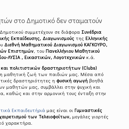
ητών στο Δημοτικό δεν σταματούν
 Δημοτικού συμμετέχουν σε διάφορα
Συνέδρια
ικής
Εκπαίδευσης, Διαγωνισμούς
της
Ελληνικής
ου
Διεθνή Μαθηματικού Διαγωνισμού ΚΑΓΚΟΥΡΟ,
κών Επιστημών
, του
Πανελλήνιου Μαθητικού
ου-ΛΥΣΙΑ ,
Εικαστικών, Λογοτεχνικών
κ.ά.
και πολιτιστικών δραστηριοτήτων (Clubs)
η μαθητική ζωή των παιδιών μας. Μέσα από
λητικές δραστηριότητες η
φυσική αγωγή
βοηθά
ν μαθητών μας, συμβάλλει στην ψυχική και
ια, καθώς και στην αρμονική τους ένταξη στην
ωτικά Εκπαιδευτήριά
μας είναι οι
Γυμναστικές
χαιρετισμού
των Τελειοφοίτων,
μεγάλες γιορτές
ικό χαρακτήρα.