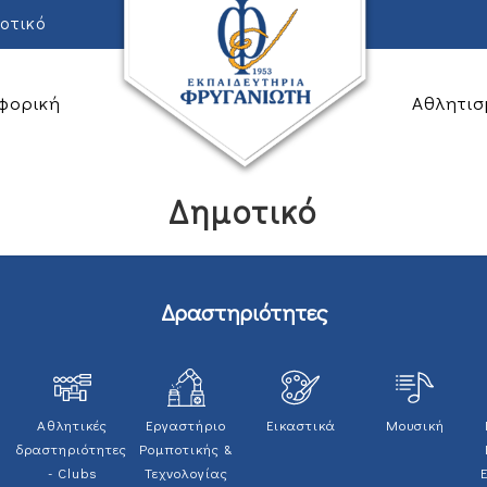
οτικό
φορική
Αθλητισ
Δημοτικό
Δραστηριότητες
ή
Αθλητικές
Εργαστήριο
Εικαστικά
Μουσική
δραστηριότητες
Ρομποτικής &
- Clubs
Τεχνολογίας