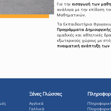
Για την
εισαγωγή των μαθη
ανάλογα με την επίδοση τ
Μαθηματικών.
Τα Εκπαιδευτήρια Φρυγανι
Προγράμματα Δημιουργική
ομαδικές και αθλητικές δρ
εξωτερικούς χώρους με στ
πνευματική ανάπτυξη των 
Ξένες Γλώσσες
Πληροφορ
μός
Αγγλικά
Πληροφορικ
Γαλλικά
Πληροφορικ