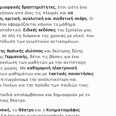
μιουργικές δραστηριότητες,
έτσι ώστε ένα
νήσουν από όλες τις πλευρές και
να
, κριτική,
αναλυτική και συνθετική σκέψη.
Οι
που εφαρμόζονται κάνουν το μάθημα
 αποδοτικό.
Ειδικές εκδόσεις
του Σχολείου μας
σε όλη τη διάρκεια της χρονιάς με υλικό, που
πέδωση των γνωστικών αντικειμένων.
ης Αγγλικής γλώσσας
και δεύτερης ξένης
ης
Γερμανικής,
θέτει τις βάσεις για ένα
ξοικείωση των μαθητών με την αντίστοιχη
της χώρας. Με
καθημερινή ηλεκτρονική
 των μαθημάτων και με
τακτικές συναντήσεις
πιτυγχάνουμε την αναλυτικότερη και
 Γονέων για την πρόοδο των παιδιών τους.
παιδιά απολαμβάνουν και δημιουργούν με το
τους θέατρο.
σική,
το
Θέατρο
και o
Κινηματογράφος
 Επιλεγμένες κινηματογραφικές ταινίες