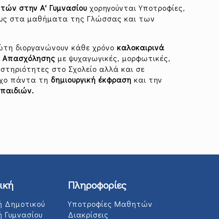
τών στην Α' Γυμνασίου
χορηγούνται Υποτροφίες,
ους στα μαθήματα της Γλώσσας και των
ώτη διοργανώνουν κάθε χρόνο
καλοκαιρινά
ς Απασχόλησης
με ψυχαγωγικές, μορφωτικές,
αστηριότητες στο Σχολείο αλλά και σε
όχο πάντα τη
δημιουργική έκφραση
και την
παιδιών.
ική
Πληροφορίες
ή Δημοτικού
Υποτροφίες Μαθητών
ή Γυμνασίου
Διακρίσεις