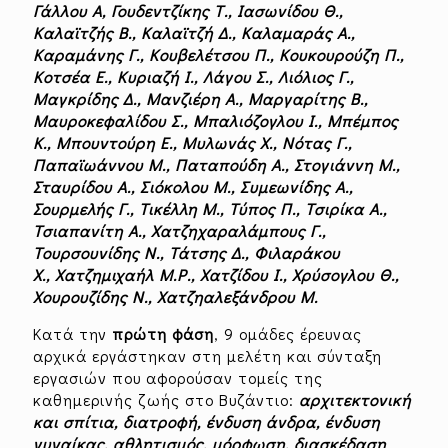
Γάλλου Α, Γουδεντζίκης Τ., Ιασωνίδου Θ.,
Καλαϊτζής Β., Καλαϊτζή Δ., Καλαμαράς Α.,
Καραμάνης Γ., Κουβελέτσου Π., Κουκουρούζη Π.,
Κοτσέα Ε., Κυριαζή Ι., Λάγου Σ., Λιόλιος Γ.,
Μαγκρίδης Δ., Μανζιέρη Α., Μαργαρίτης Β.,
Μαυροκεφαλίδου Σ., Μπαλιόζογλου Ι., Μπέμπος
Κ., Μπουντούρη Ε., Μυλωνάς Χ., Νότας Γ.,
Παπαϊωάννου Μ., Παταπούδη Α., Στογιάννη Μ.,
Σταυρίδου Α., Σιόκολου Μ., Συμεωνίδης Α.,
Σουρμελής Γ., Τικέλλη Μ., Τύπος Π., Τσιρίκα Α.,
Τσιαπανίτη Α., Χατζηχαραλάμπους Γ.,
Τουρσουνίδης Ν., Τάτσης Δ., Φιλαράκου
Χ., Χατζημιχαήλ Μ.Ρ., Χατζίδου Ι., Χρύσογλου Θ.,
Χουρουζίδης Ν., Χατζηαλεξάνδρου Μ.
Κατά την
πρώτη φάση
, 9 ομάδες έρευνας
αρχικά εργάστηκαν στη μελέτη και σύνταξη
εργασιών που αφορούσαν τομείς της
καθημερινής ζωής στο Βυζάντιο:
αρχιτεκτονική
και σπίτια, διατροφή, ένδυση άνδρα, ένδυση
γυναίκας, αθλητισμός, μόρφωση, διασκέδαση