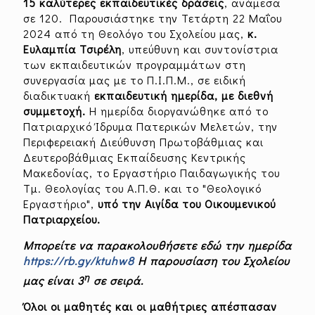
15 καλύτερες εκπαιδευτικές δράσεις
, ανάμεσα
σε 120. Παρουσιάστηκε την Τετάρτη 22 Μαΐου
2024 από τη Θεολόγο του Σχολείου μας,
κ.
Ευλαμπία Τσιρέλη
, υπεύθυνη και συντονίστρια
των εκπαιδευτικών προγραμμάτων στη
συνεργασία μας με το Π.Ι.Π.Μ., σε ειδική
διαδικτυακή
εκπαιδευτική ημερίδα, με διεθνή
συμμετοχή.
Η ημερίδα διοργανώθηκε από το
Πατριαρχικό Ίδρυμα Πατερικών Μελετών, την
Περιφερειακή Διεύθυνση Πρωτοβάθμιας και
Δευτεροβάθμιας Εκπαίδευσης Κεντρικής
Μακεδονίας, το Εργαστήριο Παιδαγωγικής του
Τμ. Θεολογίας του Α.Π.Θ. και το "Θεολογικό
Εργαστήριο",
υπό την Aιγίδα του Οικουμενικού
Πατριαρχείου.
Μπορείτε να παρακολουθήσετε εδώ την ημερίδα
https://rb.gy/ktuhw8
Η παρουσίαση του Σχολείου
η
μας είναι 3
σε σειρά.
Όλοι οι μαθητές και οι μαθήτριες απέσπασαν