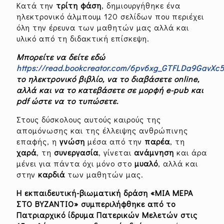
Κατά την
τρίτη
φάση
, δημιουργήθηκε ένα
ηλεκτρονικό άλμπουμ 120 σελίδων που περιέχει
όλη την έρευνα των μαθητών μας αλλά και
υλικό από τη διδακτική επίσκεψη.
Μπορείτε να δείτε εδώ
https://read.bookcreator.com/6pv6xg_GTFLDa9GavX
το ηλεκτρονικό βιβλίο, να το διαβάσετε
online
,
αλλά και να το κατεβάσετε σε μορφή
e
-
pub
και
pdf
ώστε να το τυπώσετε.
Στους δύσκολους αυτούς καιρούς της
απομόνωσης και της έλλειψης ανθρώπινης
επαφής, η
γνώση
μέσα από την
παρέα
, τη
χαρά
, τη
συνεργασία
, γίνεται
ανάμνηση
και άρα
μένει για πάντα όχι μόνο στο
μυαλό
, αλλά και
στην
καρδιά
των μαθητών μας.
Η εκπαιδευτική-βιωματική δράση «ΜΙΑ ΜΕΡΑ
ΣΤΟ ΒΥΖΑΝΤΙΟ» συμπεριλήφθηκε από το
Πατριαρχικό ίδρυμα Πατερικών Μελετών στις