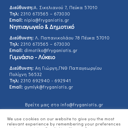
Διεύθυνση:
Α. Σικελιανού 7, Πεύκα 57010
Τηλ:
2310 673565 – 673030
Email:
nipia@fryganiotis.gr
Νηπιαγωγείο & Δημοτικό
Διεύθυνση:
Λ. Παπανικολάου 78 Πέυκα 57010
Τηλ:
2310 673565 – 673030
Email:
dimotiko@fryganiotis.gr
Γυμνάσιο - Λύκειο
Διεύθυνση:
Αη Γιώργη,ΓΝΘ Παπαγεωργίου
Πολίχνη 56532
Τηλ:
2310 692940 - 692941
Email:
gymlyk@fryganiotis.gr
Βρείτε μας στο info@fryganiotis.gr
We use cookies on our website to give you the most
relevant experience by remembering your preferences