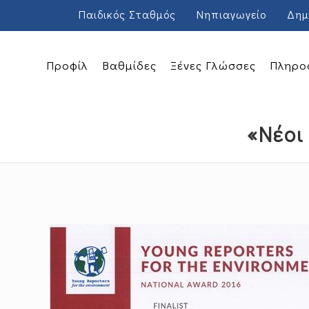
Παιδικός Σταθμός
Νηπιαγωγείο
Δημ
Προφίλ
Βαθμίδες
Ξένες Γλώσσες
Πληρο
«Νέοι