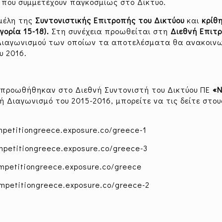
ς που συμμετέχουν παγκοσμίως στο Δίκτυο.
μέλη της
Συντονιστικής Επιτροπής του Δικτύου
και
κρίθ
ορία 15-18).
Στη συνέχεια προωθείται στη
Διεθνή Επιτ
ου Διαγωνισμού των οποίων τα αποτελέσματα θα ανακοιν
υ 2016.
ες προωθήθηκαν στο Διεθνή Συντονιστή του Δικτύου ΠΕ
«Ν
ή Διαγωνισμό του 2015-2016, μπορείτε να τις δείτε στου
ompetitiongreece.exposure.co/greece-1
ompetitiongreece.exposure.co/greece-3
ompetitiongreece.exposure.co/greece
ompetitiongreece.exposure.co/greece-2