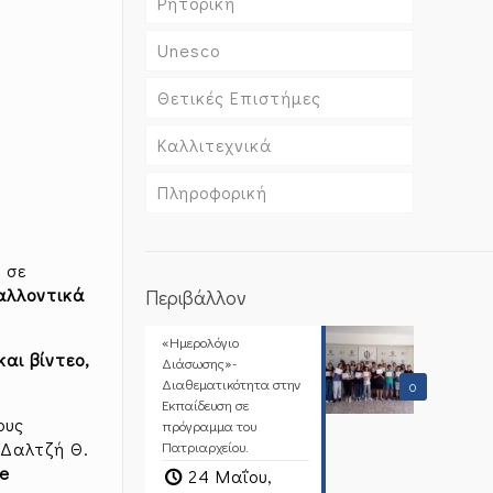
Ρητορική
Unesco
Θετικές Επιστήμες
Καλλιτεχνικά
Πληροφορική
 σε
αλλοντικά
Περιβάλλον
«Ημερολόγιο
αι βίντεο,
Διάσωσης»-
Διαθεματικότητα στην
0
Εκπαίδευση σε
ους
πρόγραμμα του
 Δαλτζή Θ.
Πατριαρχείου.
te
24 Μαΐου,