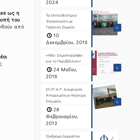
2024
ηκε ως η
Τα Εκπαιδευτήρια
ροπή του
Φρυγανιώτη με
ωθούν από
Πράσινη Σημαία .
0
10
Δεκεμβρίου, 2016
«Νέοι Δημοσιογράφοι
έοι
για το Περιβάλλον»!
ς
0
24 Μαΐου,
2016
ΕΛ.ΣΤ.Α.Ρ. Διαχείριση
Απορριμάτων Ανώνυμη
Εταιρεία.
0
28
Φεβρουαρίου,
2013
Σύνδρομο άρρωστου