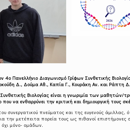
ν 4ο Πανελλήνιο Διαγωνισμό Γρίφων Συνθετικής Βιολογί
ρκούδη Δ., Δούμα Αθ., Καπία Γ., Κουράκη Αν. και Ράπτη Δ.
Συνθετικής Βιολογίας είναι η γνωριμία των μαθητών/τρ
ο που να ενθαρρύνει την κριτική και δημιουργική τους σκ
 του συνεργατικού πνεύματος και της ευγενούς άμιλλας, 
α την μετέπειτα πορεία τους ως πιθανοί επιστήμονες 
 όχι μόνο- ομάδων.