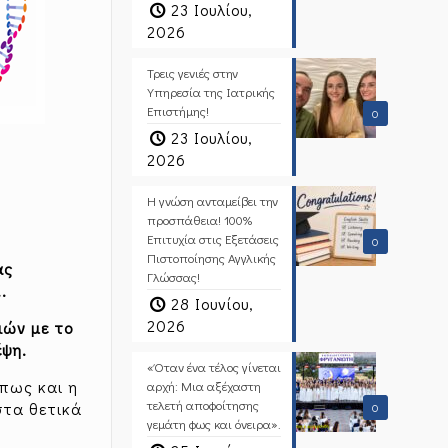
23 Ιουλίου,
2026
Τρεις γενιές στην
Υπηρεσία της Ιατρικής
Επιστήμης!
0
23 Ιουλίου,
2026
Η γνώση ανταμείβει την
προσπάθεια! 100%
Επιτυχία στις Εξετάσεις
0
Πιστοποίησης Αγγλικής
ας
Γλώσσας!
.
28 Ιουνίου,
2026
ιών με το
έψη.
«Όταν ένα τέλος γίνεται
όπως και η
αρχή: Μια αξέχαστη
τελετή αποφοίτησης
στα θετικά
0
γεμάτη φως και όνειρα».