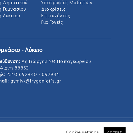
ή Δημοτικού
Υποτροφίες Μαθητών
ή Γυμνασίου
Διακρίσεις
 Λυκείου
Επιτυχόντες
Για Γονείς
υμνάσιο - Λύκειο
εύθυνση:
Αη Γιώργη,ΓΝΘ Παπαγεωργίου
ολίχνη 56532
λ:
2310 692940 - 692941
ail:
gymlyk@fryganiotis.gr
Cookie settings
ACCEPT