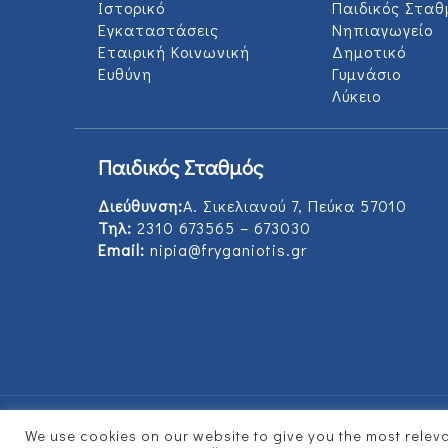
Ιστορικό
Παιδικός Σταθ
Εγκαταστάσεις
Νηπιαγωγείο
Εταιρική Κοινωνική
Δημοτικό
Ευθύνη
Γυμνάσιο
Λύκειο
Παιδικός Σταθμός
Διεύθυνση:
Α. Σικελιανού 7, Πεύκα 57010
Τηλ:
2310 673565 – 673030
Email:
nipia@fryganiotis.gr
We use cookies on our website to give you the most rele
© 2017 Εκπαιδευτήρια Φρυγανιώτη - Develope