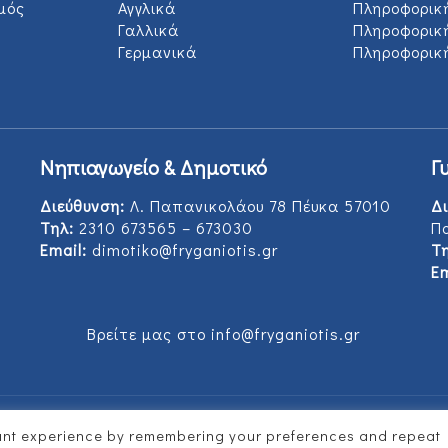
μός
Αγγλικά
Πληροφορικ
Γαλλικά
Πληροφορικ
Γερμανικά
Πληροφορική
Νηπιαγωγείο & Δημοτικό
Γ
Διεύθυνση:
Λ. Παπανικολάου 78 Πέυκα 57010
Δι
Τηλ:
2310 673565 – 673030
Π
Email:
dimotiko@fryganiotis.gr
Τη
Em
Βρείτε μας στο info@fryganiotis.gr
vant experience by remembering your preferences and repeat
d by
Vertitech