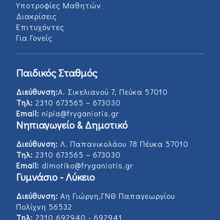
Υποτροφίες Μαθητών
Διακρίσεις
Επιτυχόντες
Για Γονείς
Παιδικός Σταθμός
Διεύθυνση:
Α. Σικελιανού 7, Πεύκα 57010
Τηλ:
2310 673565 – 673030
Email:
nipia@fryganiotis.gr
Νηπιαγωγείο & Δημοτικό
Διεύθυνση:
Λ. Παπανικολάου 78 Πέυκα 57010
Τηλ:
2310 673565 – 673030
Email:
dimotiko@fryganiotis.gr
Γυμνάσιο - Λύκειο
Διεύθυνση:
Αη Γιώργη,ΓΝΘ Παπαγεωργίου
Πολίχνη 56532
Τηλ:
2310 692940 - 692941