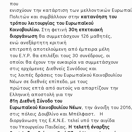
που
ενισχύουν την κατάρτιση των μελλοντικών Ευρωπα
Πολιτών και συμβάλλουν στην
κατανόηση του
τρόπου λειτουργίας του Ευρωπαϊκού
Κοινοβουλίου.
Στη φετινή
30η επετειακή
διοργάνωση
θα συμμετάσχουν 126 μαθητές,
ενώ ανεξάρτητη κριτική
επιτροπή αποτελούμενη από έμπειρα μέλη
του Ε.Υ.Ρ. θα επιλέξει τους 30 συνέδρους, οι
οποίοι θα έχουν την ευκαιρία να συμμετάσχουν
στις ερχόμενες Διεθνείς Συνόδους και
τις λοιπές δράσεις του Ευρωπαϊκού Κοινοβουλίου
Νέων σε διεθνές επίπεδο, με τους
πρώτους επτά από αυτούς να απαρτίζουν την
Ελληνική αποστολή για την
81η Διεθνή Σύνοδο του
Ευρωπαϊκού Κοινοβουλίου Νέων
, την άνοιξη του 2016
στις πόλεις Δουβλίνο και Μπέλφαστ. Η
διοργάνωση της Ε.Κ.Ν.Ε. τελεί υπό την αιγίδα
του Υπουργείου Παιδείας.
Η τελετή έναρξης