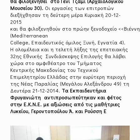
θα φιλοξενηθεί στο Γενί Τζαμί (Αρχαιολογικού
Μουσείου 30).
Οι εργασίες των επιτροπών
διεξήχθησαν τη δεύτερη μέρα Κυριακή 20-12-
2015
και θα φιλοξενηθούν στο πρώην ξενοδοχείο <<Βιένν
(Mediterranean
College, Επαιδευτικός όμιλος Ξυνή, Εγνατία 4).
Η ολομέλεια και η τελετή λήξης της επετειακής
32ης Εθνικής Συνδιάσκεψης Επιλογής θα λάβει
χώρα στο αμφιθέατρο του Τμήματος
Κεντρικής Μακεδονίας του Τεχνικού
Επιμελητηρίου Ελλάδας στην ευρύτερη περιοχή
της Νέας Παραλίας (Μεγάλου Αλεξάνδρου 49) τη
Δευτέρα 21-12-2014.
Τα Εκπαιδευτήρια
Φρυγανιώτη αντιπροσωπεύτηκαν και φέτος
στην Ε.Κ.Ν.Ε. με αξιώσεις από τις μαθήτριες
Λυκείου, Γεροντοπούλου Ά. και Ρούσση Ε