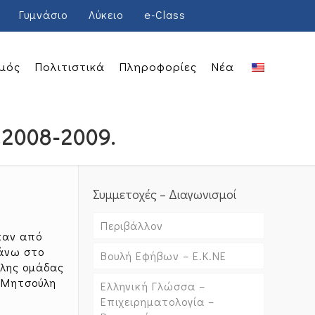
Γυμνάσιο
Λύκειο
e-Class
μός
Πολιτιστικά
Πληροφορίες
Νέα
 2008-2009.
Συμμετοχές – Διαγωνισμοί
Περιβάλλον
καν από
πάνω στο
Βουλή Εφήβων – Ε.Κ.ΝΕ
αλης ομάδας
, Μητσούλη
Ελληνική Γλώσσα –
Επιχειρηματολογία –