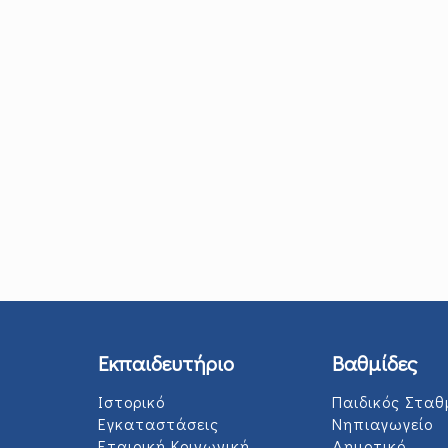
Εκπαιδευτήριο
Βαθμίδες
Ιστορικό
Παιδικός Σταθ
Εγκαταστάσεις
Νηπιαγωγείο
Εταιρική Κοινωνική
Δημοτικό