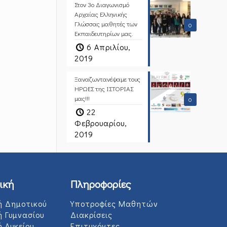
Στον 3ο Διαγωνισμό
Αρχαίας Ελληνικής
Γλώσσας μαθητές των
0
Εκπαιδευτηρίων μας.
6 Απριλίου,
2019
Ξαναζωντανέψαμε τους
ΗΡΩΕΣ της ΙΣΤΟΡΙΑΣ
μας!!!
0
22
Φεβρουαρίου,
2019
ική
Πληροφορίες
ή Δημοτικού
Υποτροφίες Μαθητών
ή Γυμνασίου
Διακρίσεις
 Λυκείου
Επιτυχόντες