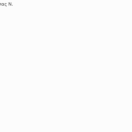
σας Ν.