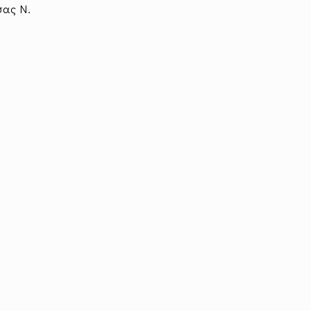
σας Ν.