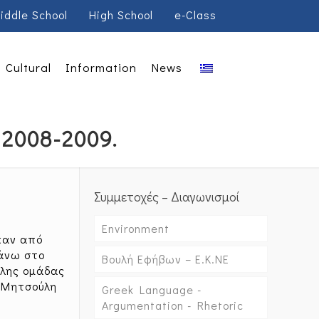
iddle School
High School
e-Class
Cultural
Information
News
 2008-2009.
Συμμετοχές – Διαγωνισμοί
Environment
καν από
πάνω στο
Βουλή Εφήβων – Ε.Κ.ΝΕ
αλης ομάδας
, Μητσούλη
Greek Language -
Argumentation - Rhetoric