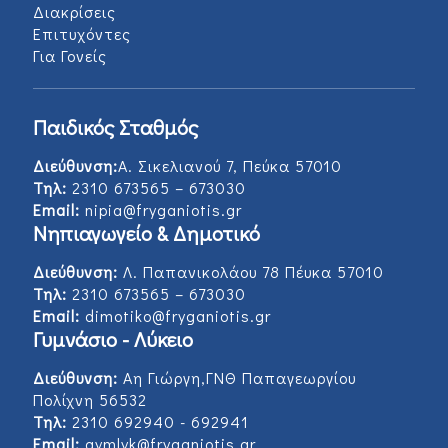
Διακρίσεις
Επιτυχόντες
Για Γονείς
Παιδικός Σταθμός
Διεύθυνση:
Α. Σικελιανού 7, Πεύκα 57010
Τηλ:
2310 673565 – 673030
Email:
nipia@fryganiotis.gr
Νηπιαγωγείο & Δημοτικό
Διεύθυνση:
Λ. Παπανικολάου 78 Πέυκα 57010
Τηλ:
2310 673565 – 673030
Email:
dimotiko@fryganiotis.gr
Γυμνάσιο - Λύκειο
Διεύθυνση:
Αη Γιώργη,ΓΝΘ Παπαγεωργίου
Πολίχνη 56532
Τηλ:
2310 692940 - 692941
Email:
gymlyk@fryganiotis.gr