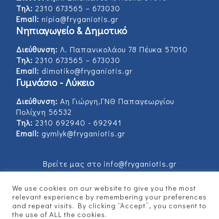
Τηλ:
2310 673565 – 673030
Email:
nipia@fryganiotis.gr
Νηπιαγωγείο & Δημοτικό
Διεύθυνση:
Λ. Παπανικολάου 78 Πέυκα 57010
Τηλ:
2310 673565 – 673030
Email:
dimotiko@fryganiotis.gr
Γυμνάσιο - Λύκειο
Διεύθυνση:
Αη Γιώργη,ΓΝΘ Παπαγεωργίου
Πολίχνη 56532
Τηλ:
2310 692940 - 692941
Email:
gymlyk@fryganiotis.gr
Βρείτε μας στο info@fryganiotis.gr
We use cookies on our website to give you the most
relevant experience by remembering your preferences
and repeat visits. By clicking “Accept”, you consent to
© 2017 Εκπαιδευτήρια Φρυγανιώτη - Developed
the use of ALL the cookies.