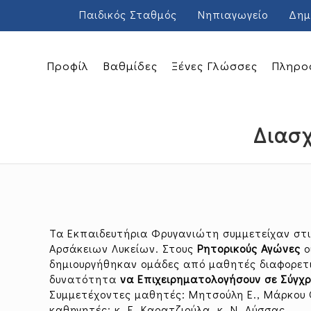
Παιδικός Σταθμός
Νηπιαγωγείο
Δημ
Προφίλ
Βαθμίδες
Ξένες Γλώσσες
Πληρο
Διασχ
Τα Εκπαιδευτήρια Φρυγανιώτη συμμετείχαν στ
Αρσάκειων Λυκείων. Στους
Ρητορικούς Αγώνες
ο
δημιουργήθηκαν ομάδες από μαθητές διαφορετι
δυνατότητα
να Επιχειρηματολογήσουν σε Σύγχ
Συμμετέχοντες μαθητές: Μητσούλη Ε., Μάρκου Ο
καθηγητές: κ. Ε. Καρατζιούλα, κ. Ν. Λύσσας.