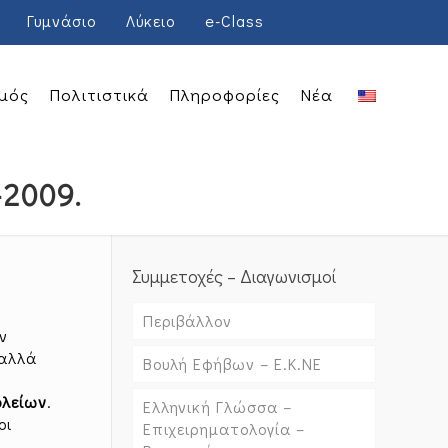
Γυμνάσιο
Λύκειο
e-Class
μός
Πολιτιστικά
Πληροφορίες
Νέα
-2009.
Συμμετοχές – Διαγωνισμοί
Περιβάλλον
ν
 αλλά
Βουλή Εφήβων – Ε.Κ.ΝΕ
ολείων
.
Ελληνική Γλώσσα –
οι
Επιχειρηματολογία –