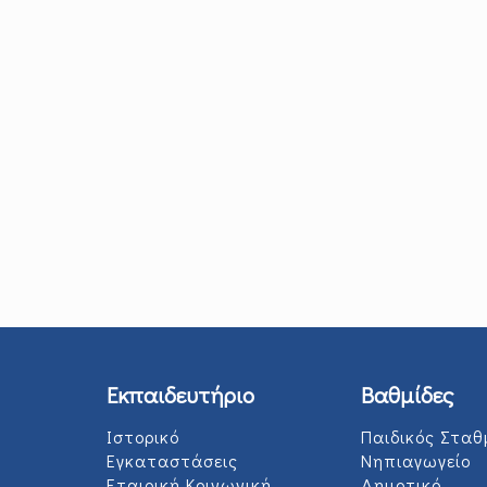
Εκπαιδευτήριο
Βαθμίδες
Ιστορικό
Παιδικός Σταθ
Εγκαταστάσεις
Νηπιαγωγείο
Εταιρική Κοινωνική
Δημοτικό