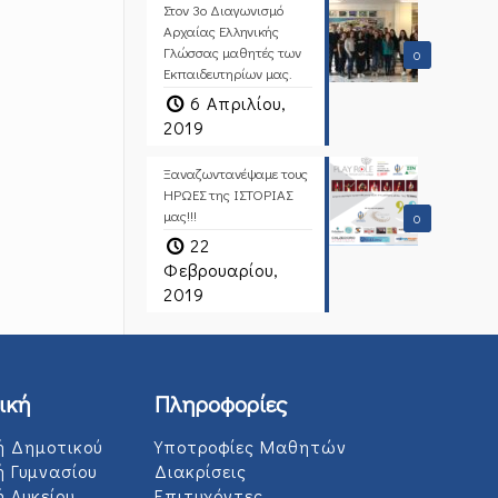
Στον 3ο Διαγωνισμό
Αρχαίας Ελληνικής
Γλώσσας μαθητές των
0
Εκπαιδευτηρίων μας.
6 Απριλίου,
2019
Ξαναζωντανέψαμε τους
ΗΡΩΕΣ της ΙΣΤΟΡΙΑΣ
μας!!!
0
22
Φεβρουαρίου,
2019
ική
Πληροφορίες
ή Δημοτικού
Υποτροφίες Μαθητών
ή Γυμνασίου
Διακρίσεις
 Λυκείου
Επιτυχόντες