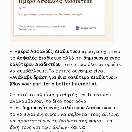
Η
Ημέρα Ασφαλούς Διαδικτύου
προάγει όχι μόνο
το
Ασφαλές Διαδίκτυο
αλλά τη
δημιουργία ενός
καλύτερου Διαδικτύου
, στο οποίο όλοι μπορούμε
να συμβάλλουμε.To φετινό σύνθημα είναι :
«Ανάλαβε δράση για ένα καλύτερο Διαδίκτυο!»
(
Play
your
part
for
a
better
internet
!»).
Σε αυτό το πλαίσιο, μαθητές του Γυμνασίου
αναλαμβάνουν το δικό τους ρόλο
στην
δημιουργία ενός καλύτερου Διαδικτύου
με
το να είναι
ευγενικοί, να σέβονται τους άλλους,
να προστατεύουν τη διαδικτυακή φήμη – τη
δική τους και των άλλων-
και να