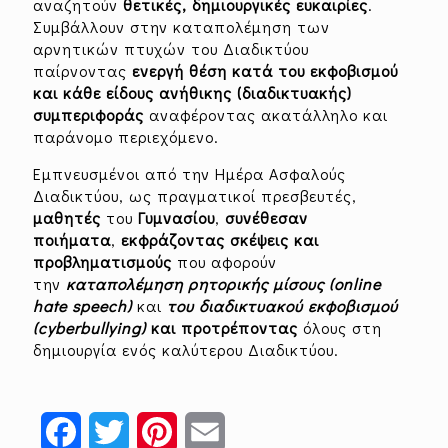
αναζητούν
θετικές, δημιουργικές ευκαιρίες
.
Συμβάλλουν στην καταπολέμηση των
αρνητικών πτυχών του Διαδικτύου
παίρνοντας
ενεργή θέση κατά του εκφοβισμού
και κάθε είδους ανήθικης (διαδικτυακής)
συμπεριφοράς
αναφέροντας ακατάλληλο και
παράνομο περιεχόμενο.
Εμπνευσμένοι από την Ημέρα Ασφαλούς
Διαδικτύου, ως πραγματικοί πρεσβευτές,
μαθητές
του
Γυμνασίου
,
συνέθεσαν
ποιήματα
,
εκφράζοντας σκέψεις και
προβληματισμούς
που αφορούν
την
καταπολέμηση ρητορικής μίσους (
online
hate
speech
)
και
του διαδικτυακού εκφοβισμού
(
cyberbullying
)
και προτρέποντας
όλους στη
δημιουργία ενός καλύτερου Διαδικτύου.
Facebook
Twitter
Pinterest
Email