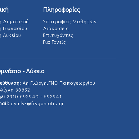
ική
Πληροφορίες
ή Δημοτικού
Υποτροφίες Μαθητών
ή Γυμνασίου
Διακρίσεις
 Λυκείου
Επιτυχόντες
Για Γονείς
υμνάσιο - Λύκειο
εύθυνση:
Αη Γιώργη,ΓΝΘ Παπαγεωργίου
ολίχνη 56532
λ:
2310 692940 - 692941
ail:
gymlyk@fryganiotis.gr