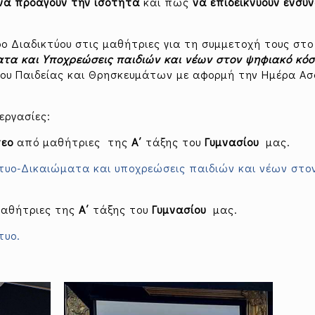
να προάγουν την ισότητα
και πώς
να επιδεικνύουν
ενσυ
ρο Διαδικτύου στις μαθήτριες για τη συμμετοχή τους στο
ματα και Υποχρεώσεις παιδιών και νέων στον ψηφιακό κό
ίου Παιδείας και Θρησκευμάτων με αφορμή την Ημέρα Α
εργασίες:
τεο
από μαθήτριες της
Α΄
τάξης του
Γυμνασίου
μας.
κτυο-Δικαιώματα και υποχρεώσεις παιδιών και νέων στο
μαθήτριες της
Α΄
τάξης του
Γυμνασίου
μας.
τυο.