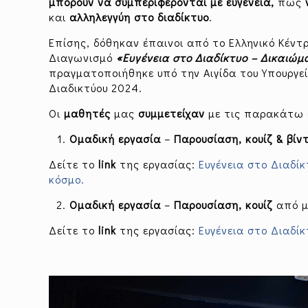
μπορούν να συμπεριφέρονται με ευγένεια,
πώς
και
αλληλεγγύη
στο
διαδίκτυο
.
Επίσης, δόθηκαν έπαινοι από το Ελληνικό Κέντ
Διαγωνισμό
«Ευγένεια στο Διαδίκτυο – Δικαιώ
πραγματοποιήθηκε υπό την Αιγίδα του Υπουργε
Διαδικτύου 2024.
Οι
μαθητές
μας
συμμετείχαν
με τις παρακάτω 
Ομαδική
εργασία
–
Παρουσίαση, κουίζ & βίν
Δείτε το
link
της εργασίας:
Ευγένεια στο Διαδί
κόσμο.
Ομαδική
εργασία
–
Παρουσίαση, κουίζ
από 
Δείτε το
link
της εργασίας:
Ευγένεια στο Διαδίκ