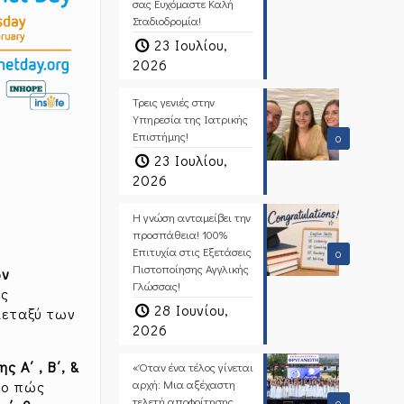
σας Ευχόμαστε Καλή
Σταδιοδρομία!
23 Ιουλίου,
2026
Τρεις γενιές στην
Υπηρεσία της Ιατρικής
Επιστήμης!
0
23 Ιουλίου,
2026
Η γνώση ανταμείβει την
προσπάθεια! 100%
Επιτυχία στις Εξετάσεις
0
Πιστοποίησης Αγγλικής
ων
Γλώσσας!
ης
28 Ιουνίου,
μεταξύ των
2026
ης Α΄ , Β΄, &
«Όταν ένα τέλος γίνεται
αρχή: Μια αξέχαστη
το πώς
τελετή αποφοίτησης
0