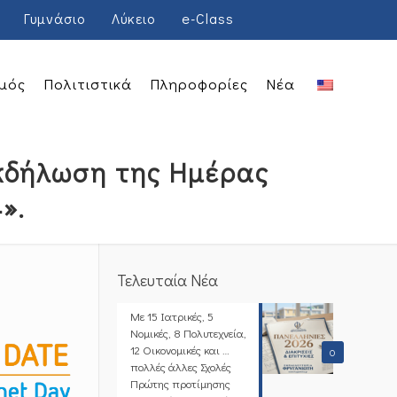
Γυμνάσιο
Λύκειο
e-Class
μός
Πολιτιστικά
Πληροφορίες
Νέα
εκδήλωση της Ημέρας
».
Τελευταία Νέα
Με 15 Ιατρικές, 5
Νομικές, 8 Πολυτεχνεία,
12 Οικονομικές και …
0
πολλές άλλες Σχολές
Πρώτης προτίμησης