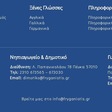
Ξένες Γλώσσες
Πληροφορ
μός
Αγγλικά
Πληροφορικ
Γαλλικά
Πληροφορικ
Γερμανικά
Πληροφορική
Νηπιαγωγείο & Δημοτικό
Γ
Διεύθυνση:
Λ. Παπανικολάου 78 Πέυκα 57010
Δι
Τηλ:
2310 673565 – 673030
Π
Email:
dimotiko@fryganiotis.gr
Τη
Em
Βρείτε μας στο info@fryganiotis.gr