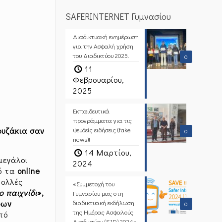
SAFERINTERNET Γυμνασίου
Διαδικτυακή ενημέρωση
για την Ασφαλή χρήση
του Διαδικτύου 2025.
0
11
Φεβρουαρίου,
2025
Εκπαιδευτικά
προγράμματα για τις
ουζάκια σαν
ψευδείς ειδήσεις (fake
0
news)!
14 Μαρτίου,
μεγάλοι
2024
πό τα
online
πολλές
«Συμμετοχή του
ο παιχνίδι
»,
Γυμνασίου μας στη
ρων
διαδικτυακή εκδήλωση
0
της Ημέρας Ασφαλούς
Από
Διαδικτύου (SID) 2024».