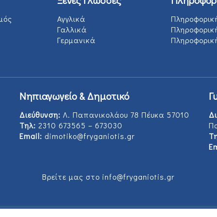
Ξένες Γλώσσες
Πληροφορ
μός
Αγγλικά
Πληροφορικ
Γαλλικά
Πληροφορικ
Γερμανικά
Πληροφορική
Νηπιαγωγείο & Δημοτικό
Γ
Διεύθυνση:
Λ. Παπανικολάου 78 Πέυκα 57010
Δι
Τηλ:
2310 673565 – 673030
Π
Email:
dimotiko@fryganiotis.gr
Τη
Em
Βρείτε μας στο info@fryganiotis.gr