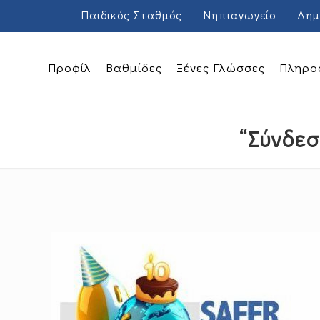
Παιδικός Σταθμός
Νηπιαγωγείο
Δημ
Προφίλ
Βαθμίδες
Ξένες Γλώσσες
Πληρο
“Σύνδεσ