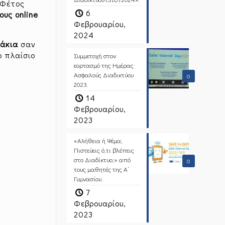
 Φέτος
6
ους online
Φεβρουαρίου,
2024
ζάκια
σαν
ο πλαίσιο
Συμμετοχή στον
εορτασμό της Ημέρας
Ασφαλούς Διαδικτύου
0
2023.
14
Φεβρουαρίου,
2023
«Αλήθεια ή Ψέμα;
Πιστεύεις ό,τι βλέπεις
στο Διαδίκτυο;» από
0
τους μαθητές της Α΄
Γυμνασίου.
7
Φεβρουαρίου,
2023