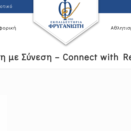
οτικό
φορική
Αθλητισ
η με Σύνεση – Connect with R