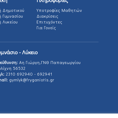
ική
Πληροφορίες
ή Δημοτικού
Υποτροφίες Μαθητών
ή Γυμνασίου
Διακρίσεις
 Λυκείου
Επιτυχόντες
Για Γονείς
υμνάσιο - Λύκειο
εύθυνση:
Αη Γιώργη,ΓΝΘ Παπαγεωργίου
ολίχνη 56532
λ:
2310 692940 - 692941
ail:
gymlyk@fryganiotis.gr