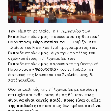
Tην Πέμπτη 25 Μαΐου, η
Γ΄ Γυμνασίου
των
Εκπαιδευτηρίων μας, παρουσίασε τη Θεατρική
Παράσταση
«Φρουτοπία»
του Ε. Τριβιζά, στο
πλαίσιο του Free Festival προγράμματος των
Εκπαιδευτηρίων μας! Λίγο πριν το τέλος του
σχολικού έτους η
Γ΄ Γυμνασίου
των
Εκπαιδευτηρίων μας παρουσίασε τη Θεατρική
Παράσταση
«Φρουτοπία»
του Ε. Τριβιζά, σε
διασκευή της Μουσικού του Σχολείου μας, Β.
Χατζηαλεξίου.
Όλοι οι μαθητές της
Γ΄ Γυμνασίου
με απόλυτη
επιτυχία και ενθουσιασμό μας θύμισαν
πως
είναι να είναι κανείς παιδί
,
ποιες είναι οι αξίες
της παιδικό
τητάς και πως
δεν πρέπει ποτέ να
τις λησμονούμε
.