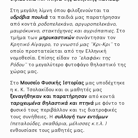
Στη μεγάλη λίμνη όπου φιλοξενούνται τα
υδρόβια πουλιά
τα παιδιά μας παρατήρησαν
από κοντά
ροδοπελεκάνο, αργυροπελεκάνο,
μαυρόκυκνο, στακτόχηνες και αγριόπαπιες.
Στο
τμήμα των
μηρυκαστικών
συνάντησαν τον
Κρητικό Αίγαγρο, το γνωστό μας ¨Κρι-Κρι¨
το
οποίο προστατεύεται από την Ελληνική
νομοθεσία. Επίσης είδαν
το ¨ελαφάκι της
Ρόδου¨
το μεγαλύτερο φυτοφάγο θηλαστικό της
χώρας μας.
Στο
Μουσείο Φυσικής Ιστορίας
μας υποδέχτηκε
η κ. Κ. Τσολακίδου και οι μαθητές μας
ξεναγήθηκαν και παρατήρησαν
από κοντά
ταριχευμένα θηλαστικά και πτηνά
με φόντο το
φυσικό τους περιβάλλον και τις διατροφικές
τους συνήθειες. Η
συλλογή των εντόμων
(πεταλούδες, σκαθάρια, μέλισσες κ.τ.λ. )
ενθουσίασε τους μαθητές μας.