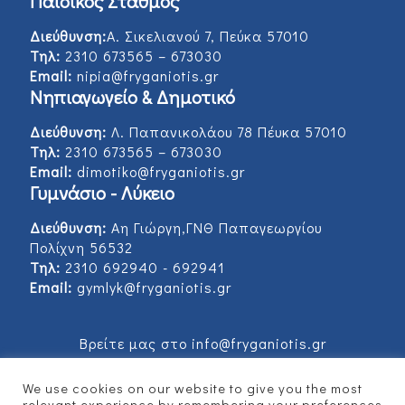
Παιδικός Σταθμός
Διεύθυνση:
Α. Σικελιανού 7, Πεύκα 57010
Τηλ:
2310 673565 – 673030
Email:
nipia@fryganiotis.gr
Νηπιαγωγείο & Δημοτικό
Διεύθυνση:
Λ. Παπανικολάου 78 Πέυκα 57010
Τηλ:
2310 673565 – 673030
Email:
dimotiko@fryganiotis.gr
Γυμνάσιο - Λύκειο
Διεύθυνση:
Αη Γιώργη,ΓΝΘ Παπαγεωργίου
Πολίχνη 56532
Τηλ:
2310 692940 - 692941
Email:
gymlyk@fryganiotis.gr
Βρείτε μας στο info@fryganiotis.gr
We use cookies on our website to give you the most
relevant experience by remembering your preferences