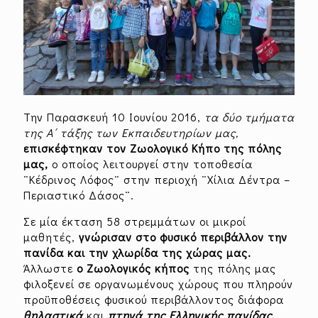
Την Παρασκευή 10 Ιουνίου 2016,
τα δύο τμήματα
της Α΄ τάξης των Εκπαιδευτηρίων μας,
επισκέφτηκαν τον Ζωολογικό Κήπο της πόλης
μας,
ο οποίος λειτουργεί στην τοποθεσία
¨Κέδρινος Λόφος¨ στην περιοχή ¨Χίλια Δέντρα –
Περιαστικό Δάσος¨.
Σε μία έκταση 58 στρεμμάτων οι μικροί
μαθητές,
γνώρισαν στο φυσικό περιβάλλον την
πανίδα και την χλωρίδα της χώρας μας.
Άλλωστε
ο Ζωολογικός κήπος
της πόλης μας
φιλοξενεί σε οργανωμένους χώρους που πληρούν
προϋποθέσεις φυσικού περιβάλλοντος διάφορα
θηλαστικά
και
πτηνά της Ελληνικής πανίδας.