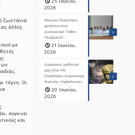
25 Ιουνίου,
ν
2026
ή ζωντάνια
Χάλκινο Πανελλήνιο
μετάλλιο στον
ιας άλλης
Διαγωνισμό “Video –
0
Πειράματα”.
κοινό με
21 Ιουνίου,
αθητές
2026
ης
 των
Διακρίσεις μαθητών
μας στον 14ο
ραδιάς.
Πανελλήνιο Διαγωνισμό
0
Φυσικής «Ηράκλειτος»
ν τέχνη. Οι
 να
20 Ιουνίου,
2026
ς
ι, συγκινεί
υτικούς και