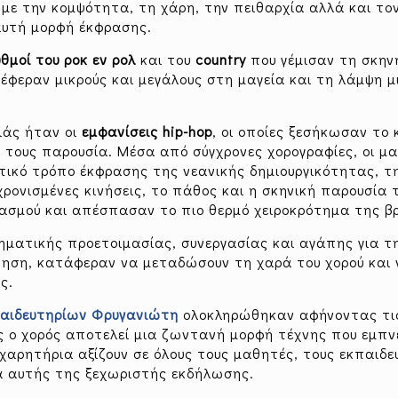
με την κομψότητα, τη χάρη, την πειθαρχία αλλά και το
αυτή μορφή έκφρασης.
υθμοί του ροκ εν ρολ
και του
country
που γέμισαν τη σκην
έφεραν μικρούς και μεγάλους στη μαγεία και τη λάμψη μ
ιάς ήταν οι
εμφανίσεις hip-hop
, οι οποίες ξεσήκωσαν το 
κή τους παρουσία. Μέσα από σύγχρονες χορογραφίες, οι μ
τικό τρόπο έκφρασης της νεανικής δημιουργικότητας, τ
ρονισμένες κινήσεις, το πάθος και η σκηνική παρουσία
ασμού και απέσπασαν το πιο θερμό χειροκρότημα της β
ατικής προετοιμασίας, συνεργασίας και αγάπης για τη
ίθηση, κατάφεραν να μεταδώσουν τη χαρά του χορού και
ς.
κπαιδευτηρίων Φρυγανιώτη
ολοκληρώθηκαν αφήνοντας τι
 ο χορός αποτελεί μια ζωντανή μορφή τέχνης που εμπνέε
χαρητήρια αξίζουν σε όλους τους μαθητές, τους εκπαιδε
α αυτής της ξεχωριστής εκδήλωσης.