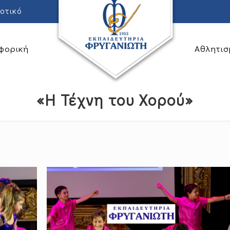
οτικό
φορική
Αθλητισ
«Η Τέχνη του Χορού»