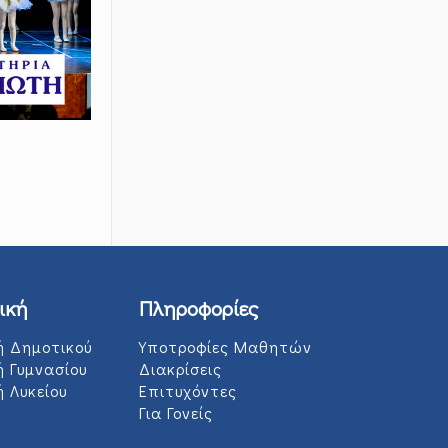
ική
Πληροφορίες
ή Δημοτικού
Υποτροφίες Μαθητών
ή Γυμνασίου
Διακρίσεις
 Λυκείου
Επιτυχόντες
Για Γονείς