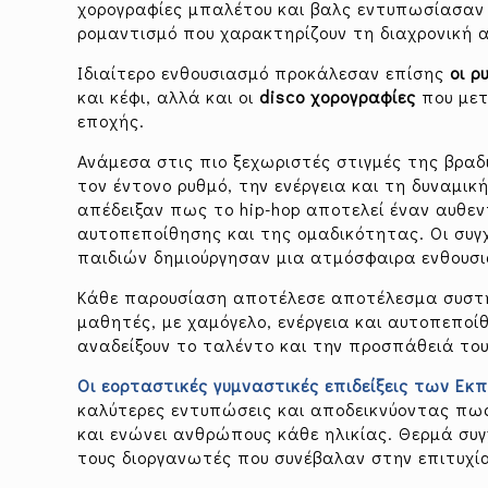
χορογραφίες μπαλέτου και βαλς εντυπωσίασαν 
ρομαντισμό που χαρακτηρίζουν τη διαχρονική 
Ιδιαίτερο ενθουσιασμό προκάλεσαν επίσης
οι ρ
και κέφι, αλλά και οι
disco χορογραφίες
που μετ
εποχής.
Ανάμεσα στις πιο ξεχωριστές στιγμές της βραδ
τον έντονο ρυθμό, την ενέργεια και τη δυναμι
απέδειξαν πως το hip-hop αποτελεί έναν αυθεν
αυτοπεποίθησης και της ομαδικότητας. Οι συγχ
παιδιών δημιούργησαν μια ατμόσφαιρα ενθουσι
Κάθε παρουσίαση αποτέλεσε αποτέλεσμα συστημ
μαθητές, με χαμόγελο, ενέργεια και αυτοπεπο
αναδείξουν το ταλέντο και την προσπάθειά του
Οι εορταστικές γυμναστικές επιδείξεις των Ε
καλύτερες εντυπώσεις και αποδεικνύοντας πως
και ενώνει ανθρώπους κάθε ηλικίας. Θερμά συγ
τους διοργανωτές που συνέβαλαν στην επιτυχί