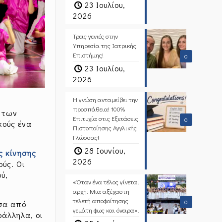
23 Ιουλίου,
2026
Τρεις γενιές στην
Υπηρεσία της Ιατρικής
Επιστήμης!
0
23 Ιουλίου,
2026
Η γνώση ανταμείβει την
προσπάθεια! 100%
ς των
Επιτυχία στις Εξετάσεις
0
κούς ένα
Πιστοποίησης Αγγλικής
Γλώσσας!
28 Ιουνίου,
ς κίνησης
2026
ούς. Οι
ύ,
«Όταν ένα τέλος γίνεται
αρχή: Μια αξέχαστη
τελετή αποφοίτησης
0
έσα από
γεμάτη φως και όνειρα».
ράλληλα, οι