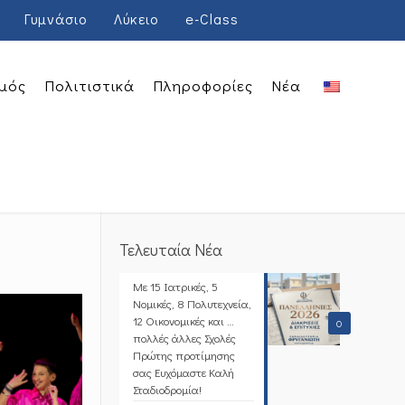
Γυμνάσιο
Λύκειο
e-Class
μός
Πολιτιστικά
Πληροφορίες
Νέα
Τελευταία Νέα
Με 15 Ιατρικές, 5
Νομικές, 8 Πολυτεχνεία,
12 Οικονομικές και …
0
πολλές άλλες Σχολές
Πρώτης προτίμησης
σας Ευχόμαστε Καλή
Σταδιοδρομία!