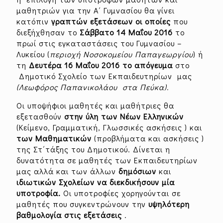
μαθητριών για την Α΄ Γυμνασίου θα γίνει
κατόπιν
γραπτών εξετάσεων οι οποίες
που
διεξήχθησαν το
Σάββατο 14 Μαΐου 2016
το
πρωί στις εγκαταστάσεις του Γυμνασίου –
Λυκείου (
περιοχή Νοσοκομείου Παπαγεωργίου
) ή
τη
Δευτέρα 16 Μαΐου 2016 το απόγευμα
στο
Δημοτικό Σχολείο των Εκπαιδευτηρίων μας
(Λεωφόρος Παπανικολάου στα Πεύκα).
Οι υποψήφιοι μαθητές και μαθήτριες θα
εξετασθούν
στην ύλη των Νέων Ελληνικών
(Κείμενο, Γραμματική, Γλωσσικές ασκήσεις ) και
των Μαθηματικών
(προβλήματα και ασκήσεις )
της Στ΄τάξης του Δημοτικού. Δίνεται η
δυνατότητα σε μαθητές των Εκπαιδευτηρίων
μας αλλά και των άλλων
δημόσιων
και
ιδιωτικών Σχολείων να διεκδικήσουν μία
υποτροφία.
Οι υποτροφίες χορηγούνται σε
μαθητές που συγκεντρώνουν την
υψηλότερη
βαθμολογία στις εξετάσεις
.