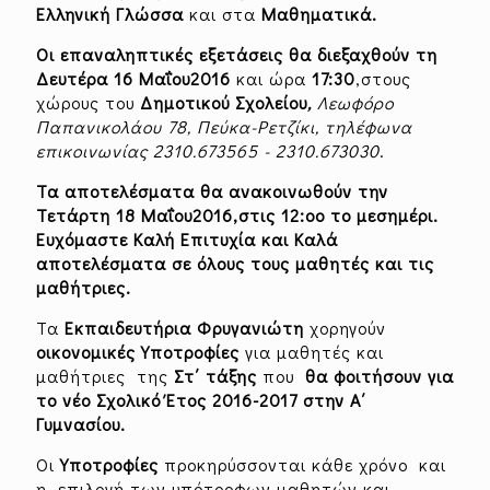
Ελληνική Γλώσσα
και στα
Μαθηματικά.
Οι επαναληπτικές εξετάσεις θα διεξαχθούν τη
Δευτέρα 16 Μαΐου2016
και ώρα
17:30
,στους
χώρους του
Δημοτικού Σχολείου
,
Λεωφόρο
Παπανικολάου 78, Πεύκα-Ρετζίκι, τηλέφωνα
επικοινωνίας 2310.673565 - 2310.673030
.
Τα αποτελέσματα θα ανακοινωθούν την
Τετάρτη 18 Μαΐου2016,στις 12:οο το μεσημέρι.
Ευχόμαστε Καλή Επιτυχία και Καλά
αποτελέσματα σε όλους τους μαθητές και τις
μαθήτριες.
Τα
Εκπαιδευτήρια Φρυγανιώτη
χορηγούν
οικονομικές Υποτροφίες
για μαθητές και
μαθήτριες της
Στ΄ τάξης
που
θα φοιτήσουν για
το νέο Σχολικό Έτος 2016-2017 στην Α΄
Γυμνασίου.
Οι
Υποτροφίες
προκηρύσσονται κάθε χρόνο και
η επιλογή των υπότροφων μαθητών και