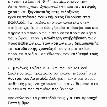
μικρών τάξεων Α΄-Β΄-Γ΄ του Δημοτικού των
Εκπαιδευτηρίων Φρυγανιώτη
πέρασαν
στιγμές
χαράς
και
ξεγνοιασιάς στις φιλόξενες
εγκαταστάσεις του κτήματος Παρούση στα
Βασιλικά.
Τα παιδιά έπαιξαν ανέμελα στην
παιδική χαρά, στα δύο γήπεδα ποδοσφαίρου και
πήραν το πρωινό τους στο καταπράσινο κήπο
του χώρου. Ήταν η
καλύτερη επιβράβευση των
προσπαθειών
και
των
κόπων
μιας
δημιουργικής
και
αποδοτικής χρονιάς
όπου για μια ακόμη
φορά τα παιδιά μας έδωσαν τον
καλύτερό τους
εαυτό!
Oι μεγάλες τάξεις Δ΄-Ε΄-Στ΄ του Δημοτικού
Σχολείου μας πραγματοποιήσανε εκδρομή στα
Λουτρά του Λαγκαδά
. Δόθηκε η ευκαιρία στους
μαθητές μας να χαρούνε το παιχνίδι μέσα στο
άνετο και πολιτισμένο περιβάλλον.
Ανανεώσανε το
ραντεβού τους για τον προσεχή
Σεπτέμβριο!!