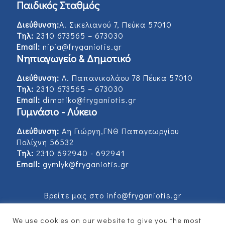
Παιδικός Σταθμός
Διεύθυνση:
Α. Σικελιανού 7, Πεύκα 57010
Τηλ:
2310 673565 – 673030
Email:
nipia@fryganiotis.gr
Νηπιαγωγείο & Δημοτικό
Διεύθυνση:
Λ. Παπανικολάου 78 Πέυκα 57010
Τηλ:
2310 673565 – 673030
Email:
dimotiko@fryganiotis.gr
Γυμνάσιο - Λύκειο
Διεύθυνση:
Αη Γιώργη,ΓΝΘ Παπαγεωργίου
Πολίχνη 56532
Τηλ:
2310 692940 - 692941
Email:
gymlyk@fryganiotis.gr
Βρείτε μας στο info@fryganiotis.gr
We use cookies on our website to give you the most