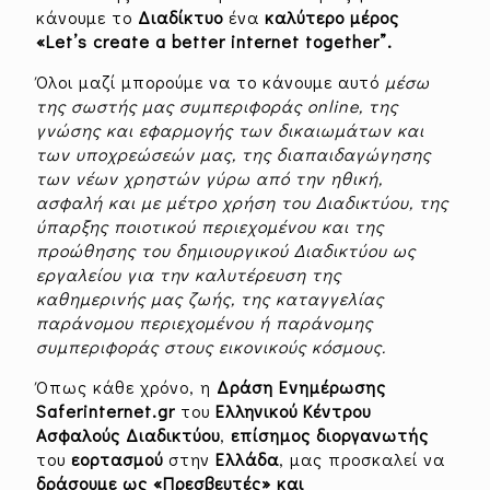
κάνουμε το
Διαδίκτυο
ένα
καλύτερο
μέρος
«Let’s create a better internet together”.
Όλοι μαζί μπορούμε να το κάνουμε αυτό
μέσω
της σωστής μας συμπεριφοράς online, της
γνώσης και εφαρμογής των δικαιωμάτων και
των υποχρεώσεών μας, της διαπαιδαγώγησης
των νέων χρηστών γύρω από την ηθική,
ασφαλή και με μέτρο χρήση του Διαδικτύου, της
ύπαρξης ποιοτικού περιεχομένου και της
προώθησης του δημιουργικού Διαδικτύου ως
εργαλείου για την καλυτέρευση της
καθημερινής μας ζωής, της καταγγελίας
παράνομου περιεχομένου ή παράνομης
συμπεριφοράς στους εικονικούς κόσμους.
Όπως κάθε χρόνο, η
Δράση Ενημέρωσης
Saferinternet
.
gr
του
Ελληνικού
Κέντρου
Ασφαλούς Διαδικτύου
,
επίσημος
διοργανωτής
του
εορτασμού
στην
Ελλάδα
, μας προσκαλεί να
δράσουμε
ως «Πρεσβευτές» και