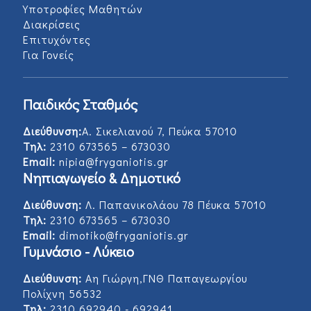
Υποτροφίες Μαθητών
Διακρίσεις
Επιτυχόντες
Για Γονείς
Παιδικός Σταθμός
Διεύθυνση:
Α. Σικελιανού 7, Πεύκα 57010
Τηλ:
2310 673565 – 673030
Email:
nipia@fryganiotis.gr
Νηπιαγωγείο & Δημοτικό
Διεύθυνση:
Λ. Παπανικολάου 78 Πέυκα 57010
Τηλ:
2310 673565 – 673030
Email:
dimotiko@fryganiotis.gr
Γυμνάσιο - Λύκειο
Διεύθυνση:
Αη Γιώργη,ΓΝΘ Παπαγεωργίου
Πολίχνη 56532
Τηλ:
2310 692940 - 692941