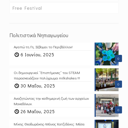
Free Festival
Πολιτιστικά Νηπιαγωγείου
Αγαπώ τη Γη, Σέβομαι το Περιβάλλον!
6 Ιουνίου, 2025
0
Οι δημιουργικοί “Επιστήμονες” του STEAM
παρασκευάζουν πολύχρωμα milkshakes !!!
0
30 Μαΐου, 2025
Αναζητώντας την καθημερινή ζωή των αρχαίων
Μακεδόνων.
0
26 Μαΐου, 2025
Μίκης Θεοδωράκης-Μάνος Χατζιδάκις: Μέσα