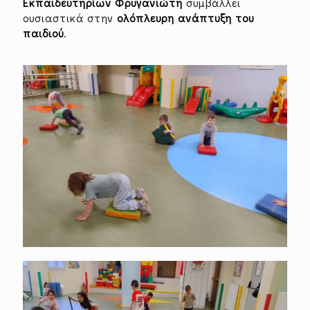
Εκπαιδευτηρίων Φρυγανιώτη
συμβάλλει
ουσιαστικά στην
ολόπλευρη ανάπτυξη του
παιδιού
.