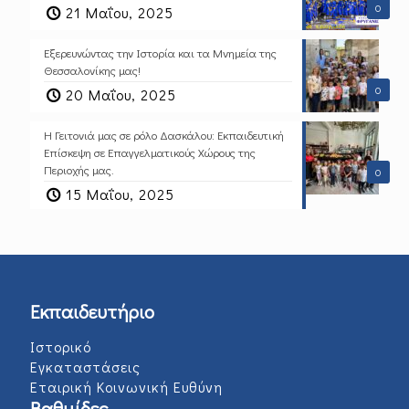
0
21 Μαΐου, 2025
Εξερευνώντας την Ιστορία και τα Μνημεία της
Θεσσαλονίκης μας!
0
20 Μαΐου, 2025
Η Γειτονιά μας σε ρόλο Δασκάλου: Εκπαιδευτική
Επίσκεψη σε Επαγγελματικούς Χώρους της
Περιοχής μας.
0
15 Μαΐου, 2025
Εκπαιδευτήριο
Ιστορικό
Εγκαταστάσεις
Εταιρική Κοινωνική Ευθύνη
Βαθμίδες