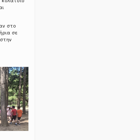
ο κολατσιό
αι
αν στο
ήρια σε
 στην