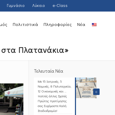
Γυμνάσιο
Λύκειο
e-Class
μός
Πολιτιστικά
Πληροφορίες
Νέα
η στα Πλατανάκια»
Τελευταία Νέα
Με 15 Ιατρικές, 5
Νομικές, 8 Πολυτεχνεία,
12 Οικονομικές και …
0
πολλές άλλες Σχολές
Πρώτης προτίμησης
σας Ευχόμαστε Καλή
Σταδιοδρομία!