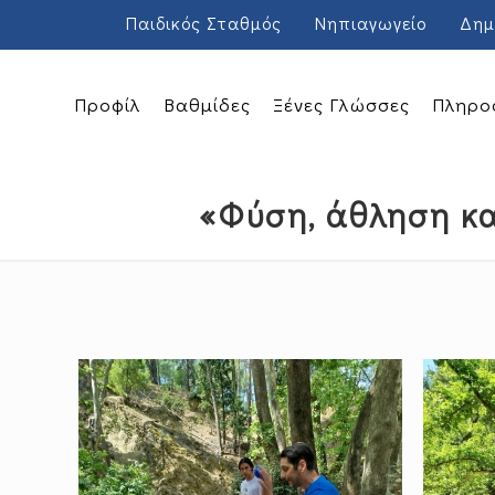
Παιδικός Σταθμός
Νηπιαγωγείο
Δημ
Προφίλ
Βαθμίδες
Ξένες Γλώσσες
Πληρο
«Φύση, άθληση κα