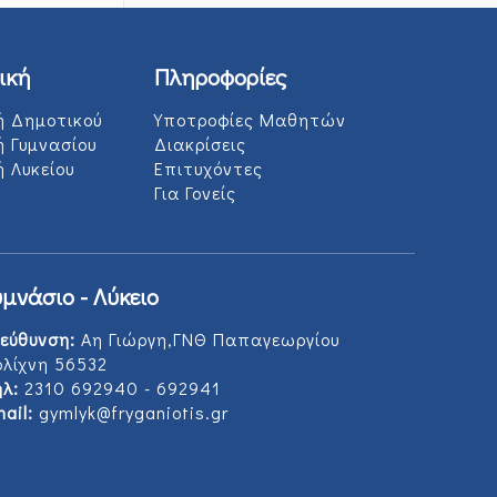
ική
Πληροφορίες
ή Δημοτικού
Υποτροφίες Μαθητών
ή Γυμνασίου
Διακρίσεις
 Λυκείου
Επιτυχόντες
Για Γονείς
υμνάσιο - Λύκειο
εύθυνση:
Αη Γιώργη,ΓΝΘ Παπαγεωργίου
ολίχνη 56532
λ:
2310 692940 - 692941
ail:
gymlyk@fryganiotis.gr