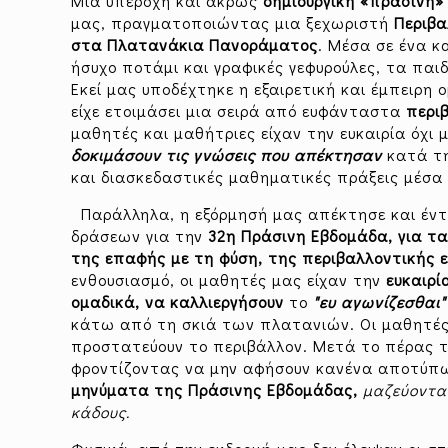
Μια υπέροχη και άκρως
δημιουργική «πράσινη»
μας, πραγματοποιώντας μια ξεχωριστή
Περιβα
στα Πλατανάκια Πανοράματος
. Μέσα σε ένα κ
ήσυχο ποτάμι και γραφικές γεφυρούλες, τα παι
Εκεί μας υποδέχτηκε η εξαιρετική και έμπειρη
είχε ετοιμάσει μια σειρά από ευφάνταστα
περι
μαθητές και μαθήτριες είχαν την ευκαιρία όχι 
δοκιμάσουν τις γνώσεις που απέκτησαν
κατά τη
και διασκεδαστικές μαθηματικές πράξεις μέσα
Παράλληλα, η εξόρμησή μας απέκτησε και έν
δράσεων για την
32η Πράσινη Εβδομάδα, για τ
της επαφής με τη φύση, της περιβαλλοντικής ε
ενθουσιασμό, οι μαθητές μας είχαν την
ευκαιρί
ομαδικά, να καλλιεργήσουν
το
"ευ αγωνίζεσθαι"
κάτω από τη σκιά των πλατανιών. Οι μαθητές τ
προστατεύουν το περιβάλλον. Μετά το πέρας 
φροντίζοντας να μην αφήσουν κανένα αποτύπ
μηνύματα της Πράσινης Εβδομάδας,
μαζεύοντα
κάδους.