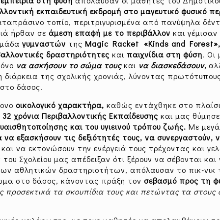
 εμπειρία στη φύση
απόλαυσαν οι μαθητές του Δημοτικού
λλοντική εκπαιδευτική εκδρομή στο μαγευτικό φυσικό π
αταπράσινο τοπίο, περιτριγυρισμένα από πανύψηλα δέντ
διά ήρθαν σε
άμεση επαφή με το περιβάλλον
και γέμισαν 
 ομάδα
γυμναστών
της
Magic Racket
«Kind
s
and Forest»
βαλλοντικές δραστηριότητες
και
παιχνίδια στη φύση
. Οι
μόνο
να ασκήσουν το σώμα τους
και
να διασκεδάσουν,
αλλ
 διάρκεια της σχολικής χρονιάς, λύνοντας πρωτότυπους
 στο δάσος.
τονο
οικολογικό χαρακτήρα,
καθώς εντάχθηκε στο πλαίσ
α 32 χρόνια Περιβαλλοντικής Εκπαίδευσης
και μας θύμησ
υαισθητοποίησης και του υγιεινού τρόπου ζωής.
Με μεγά
α να εξασκήσουν τις δεξιότητές τους, να συνεργαστούν, 
και να εκτονώσουν την ενέργειά τους τρέχοντας και γ
ου Σχολείου μας απέδειξαν ότι ξέρουν να σέβονται και
των αθλητικών δραστηριοτήτων, απόλαυσαν το πικ-νικ 
ωμα στο δάσος, κάνοντας πράξη τον
σεβασμό προς τη φ
ς προσεκτικά τα σκουπίδια τους και πετώντας τα στους