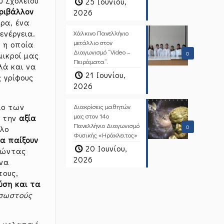
 Σχολείου
25 Ιουνίου,
εριβάλλον
2026
ρα, ένα
ενέργεια.
Χάλκινο Πανελλήνιο
μετάλλιο στον
,
η οποία
Διαγωνισμό “Video –
0
 μικροί μας
Πειράματα”.
ά και να
21 Ιουνίου,
 γρίφους
2026
ιο των
Διακρίσεις μαθητών
μας στον 14ο
ε την
αξία
Πανελλήνιο Διαγωνισμό
0
λο
Φυσικής «Ηράκλειτος»
να παίξουν
20 Ιουνίου,
ελώντας
2026
 να
τους,
ύση και τα
 σωστούς