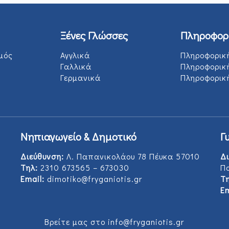
Ξένες Γλώσσες
Πληροφορ
μός
Αγγλικά
Πληροφορικ
Γαλλικά
Πληροφορικ
Γερμανικά
Πληροφορική
Νηπιαγωγείο & Δημοτικό
Γ
Διεύθυνση:
Λ. Παπανικολάου 78 Πέυκα 57010
Δι
Τηλ:
2310 673565 – 673030
Π
Email:
dimotiko@fryganiotis.gr
Τη
Em
Βρείτε μας στο info@fryganiotis.gr