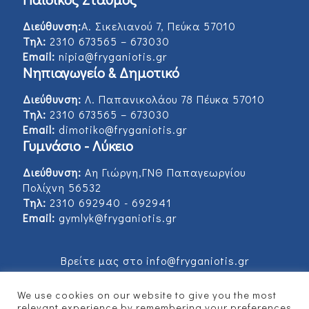
Διεύθυνση:
Α. Σικελιανού 7, Πεύκα 57010
Τηλ:
2310 673565 – 673030
Email:
nipia@fryganiotis.gr
Νηπιαγωγείο & Δημοτικό
Διεύθυνση:
Λ. Παπανικολάου 78 Πέυκα 57010
Τηλ:
2310 673565 – 673030
Email:
dimotiko@fryganiotis.gr
Γυμνάσιο - Λύκειο
Διεύθυνση:
Αη Γιώργη,ΓΝΘ Παπαγεωργίου
Πολίχνη 56532
Τηλ:
2310 692940 - 692941
Email:
gymlyk@fryganiotis.gr
Βρείτε μας στο info@fryganiotis.gr
We use cookies on our website to give you the most
relevant experience by remembering your preferences