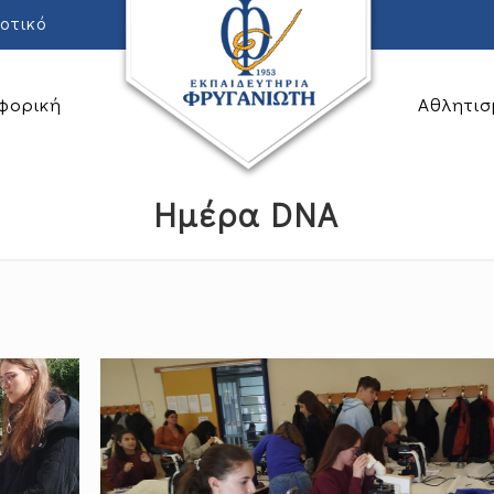
οτικό
φορική
Αθλητισ
Ημέρα DNA