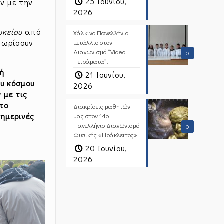
25 Ιουνίου,
ν με την
2026
Λυκείου
από
Χάλκινο Πανελλήνιο
νωρίσουν
μετάλλιο στον
Διαγωνισμό “Video –
0
Πειράματα”.
κή
21 Ιουνίου,
υ κόσμου
2026
 με τις
στο
Διακρίσεις μαθητών
θημερινές
μας στον 14ο
Πανελλήνιο Διαγωνισμό
0
Φυσικής «Ηράκλειτος»
20 Ιουνίου,
2026