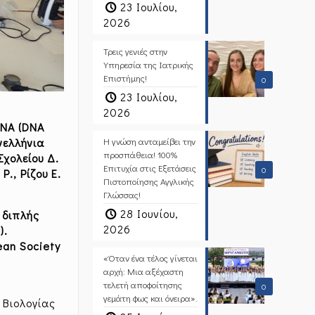
23 Ιουλίου,
2026
Τρεις γενιές στην
Υπηρεσία της Ιατρικής
Επιστήμης!
0
23 Ιουλίου,
2026
DNA (DNA
Η γνώση ανταμείβει την
νελλήνια
προσπάθεια! 100%
χολείου Δ.
Επιτυχία στις Εξετάσεις
0
Ρ., Ρίζου Ε.
Πιστοποίησης Αγγλικής
Γλώσσας!
28 Ιουνίου,
 διπλής
2026
).
ean Society
«Όταν ένα τέλος γίνεται
αρχή: Μια αξέχαστη
τελετή αποφοίτησης
0
γεμάτη φως και όνειρα».
 Βιολογίας