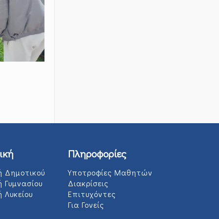
ική
Πληροφορίες
ή Δημοτικού
Υποτροφίες Μαθητών
ή Γυμνασίου
Διακρίσεις
 Λυκείου
Επιτυχόντες
Για Γονείς