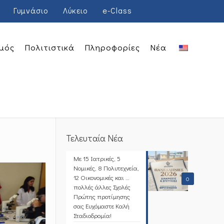
Γυμνάσιο
Λύκειο
e-Class
μός
Πολιτιστικά
Πληροφορίες
Νέα
Τελευταία Νέα
Με 15 Ιατρικές, 5
Νομικές, 8 Πολυτεχνεία,
12 Οικονομικές και …
0
πολλές άλλες Σχολές
Πρώτης προτίμησης
σας Ευχόμαστε Καλή
Σταδιοδρομία!