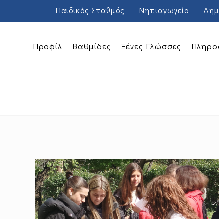
Παιδικός Σταθμός
Νηπιαγωγείο
Δημ
Προφίλ
Βαθμίδες
Ξένες Γλώσσες
Πληρο