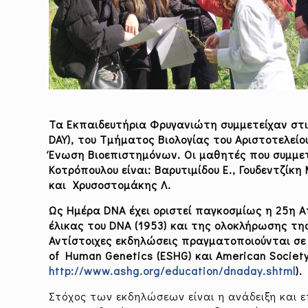
Τα Εκπαιδευτήρια Φρυγανιώτη συμμετείχαν στι
DAY
), του Τμήματος Βιολογίας του Αριστοτελεί
Ένωση Βιοεπιστημόνων. Οι μαθητές που συμμετ
Κοτρόπουλου είναι: Βαρυτιμίδου Ε., Γουδεντζίκη 
και Χρυσοστομάκης Λ.
Ως Ημέρα DNA έχει οριστεί παγκοσμίως η 25η Α
έλικας του DNA (1953) και της ολοκλήρωσης τ
Αντίστοιχες εκδηλώσεις πραγματοποιούνται σε
of Human Genetics (ESHG) και American Societ
http://www.ashg.org/education/dnaday.shtml
).
Στόχος των εκδηλώσεων είναι η ανάδειξη και ε