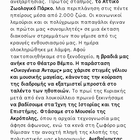
ανεξαρτησίας. Πρώτος σταθμός,
το Αττικό
Ζωολογικό Πάρκο.
Μια περιπλάνηση στις πέντε
ηπείρους μέσα από 2.000 ζώα. Οι κοινωνικοί
λεμούριοι και οι πολύχρωμοι παπαγάλοι έγιναν
οι πρώτοι μας «συνομιλητές» σε μια έκταση
διακοσίων στρεμμάτων που γέμισε από τις
κραυγές ενθουσιασμού μας. Η ημέρα
ολοκληρώθηκε με λάμψη. Αφού
τακτοποιηθήκαμε στο ξενοδοχείο,
η βραδιά μας
ανήκε στο Θέατρο Βέμπο. Η παράσταση
«Οικογένεια Άνταμς»
μας χάρισε στιγμές γέλιου
και μουσικής μαγείας, κάνοντας την κούραση
της διαδρομής να εξατμιστεί μπροστά στο
ταλέντο των ηθοποιών.
Το πρωί της Κυριακής
μετά από ένα λουκούλλειο πρωινό ξεκινήσαμε
να βαδίσουμε στα Ίχνη της Ιστορίας και της
Επιστήμης. Φτάσαμε στο Μουσείο της
Ακρόπολης,
όπου η αρχαία τεχνογνωσία μας
άφησε άφωνους, ενώ τα κενά στη ζωφόρο μας
θύμισαν την ανοιχτή πληγή της κλοπής της
πολιτιστικής μας κληρονομιάς.
Ανεβαίνοντας