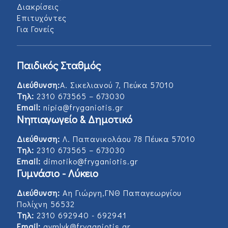
Διακρίσεις
Επιτυχόντες
Για Γονείς
Παιδικός Σταθμός
Διεύθυνση:
Α. Σικελιανού 7, Πεύκα 57010
Τηλ:
2310 673565 – 673030
Email:
nipia@fryganiotis.gr
Νηπιαγωγείο & Δημοτικό
Διεύθυνση:
Λ. Παπανικολάου 78 Πέυκα 57010
Τηλ:
2310 673565 – 673030
Email:
dimotiko@fryganiotis.gr
Γυμνάσιο - Λύκειο
Διεύθυνση:
Αη Γιώργη,ΓΝΘ Παπαγεωργίου
Πολίχνη 56532
Τηλ:
2310 692940 - 692941
Email:
gymlyk@fryganiotis.gr