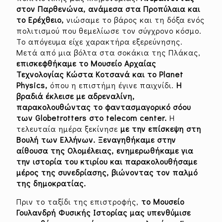
στον Παρθενώνα, ανάμεσα στα Προπύλαια και
το Ερέχθειο,
νιώσαμε το βάρος και τη δόξα ενός
πολιτισμού που θεμελίωσε τον σύγχρονο κόσμο.
Το απόγευμα είχε χαρακτήρα εξερεύνησης.
Μετά από μια βόλτα στα σοκάκια της Πλάκας,
επισκεφθήκαμε το Μουσείο Αρχαίας
Τεχνολογίας Κώστα Κοτσανά και το Planet
Physics,
όπου η επιστήμη έγινε παιχνίδι.
Η
βραδιά έκλεισε με αδρεναλίνη,
παρακολουθώντας το φαντασμαγορικό σόου
των Globetrotters στο
telecom
center
.
Η
τελευταία ημέρα ξεκίνησε
με την επίσκεψη στη
Βουλή των Ελλήνων. Ξεναγηθήκαμε στην
αίθουσα της Ολομέλειας, ενημερωθήκαμε για
την ιστορία του κτιρίου και παρακολουθήσαμε
μέρος της συνεδρίασης, βιώνοντας τον παλμό
της δημοκρατίας.
Πριν το ταξίδι της επιστροφής,
το Μουσείο
Γουλανδρή Φυσικής Ιστορίας μας υπενθύμισε