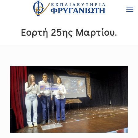
Εορτή 25ης Μαρτίου.