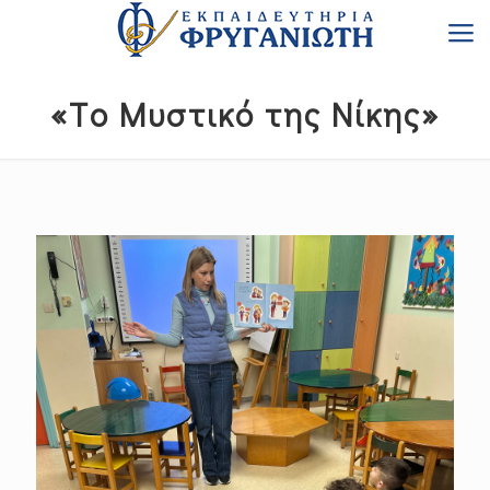
«Tο Mυστικό της Nίκης»