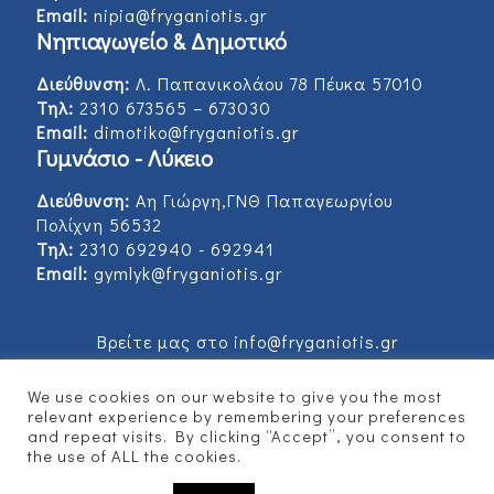
Email:
nipia@fryganiotis.gr
Νηπιαγωγείο & Δημοτικό
Διεύθυνση:
Λ. Παπανικολάου 78 Πέυκα 57010
Τηλ:
2310 673565 – 673030
Email:
dimotiko@fryganiotis.gr
Γυμνάσιο - Λύκειο
Διεύθυνση:
Αη Γιώργη,ΓΝΘ Παπαγεωργίου
Πολίχνη 56532
Τηλ:
2310 692940 - 692941
Email:
gymlyk@fryganiotis.gr
Βρείτε μας στο info@fryganiotis.gr
We use cookies on our website to give you the most
relevant experience by remembering your preferences
and repeat visits. By clicking “Accept”, you consent to
© 2017 Εκπαιδευτήρια Φρυγανιώτη - Developed
the use of ALL the cookies.
by
Vertitech