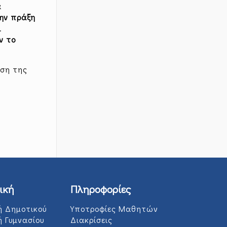
α
την πράξη
.
ν το
ωση της
ική
Πληροφορίες
ή Δημοτικού
Υποτροφίες Μαθητών
ή Γυμνασίου
Διακρίσεις