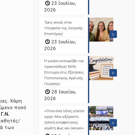
23 Ιουλίου,
2026
Τρεις γενιές στην
Υπηρεσία της Ιατρικής
Επιστήμης!
0
23 Ιουλίου,
2026
Η γνώση ανταμείβει την
προσπάθεια! 100%
Επιτυχία στις Εξετάσεις
0
Πιστοποίησης Αγγλικής
Γλώσσας!
28 Ιουνίου,
2026
μας. Χάρη
ύμενο ποσό
«Όταν ένα τέλος γίνεται
Γ.Ν.
αρχή: Μια αξέχαστη
μαθητές/
τελετή αποφοίτησης
0
ρά των
γεμάτη φως και όνειρα».