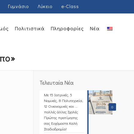
Γυμνάσιο
Λύκειο
e-Class
μός
Πολιτιστικά
Πληροφορίες
Νέα
ωπο»
Τελευταία Νέα
Με 15 Ιατρικές, 5
Νομικές, 8 Πολυτεχνεία,
12 Οικονομικές και …
0
πολλές άλλες Σχολές
Πρώτης προτίμησης
σας Ευχόμαστε Καλή
Σταδιοδρομία!