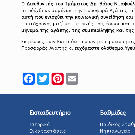
Ο
Διευθυντής του Τμήματος Δρ. Βάϊος Νταφού
αποδέχθηκε ασμένως την Προσφορά Αγάπης, μί
αυτή που ενισχύει την κοινωνική συνείδηση κα
Ταυτόχρονα, μαζί με τις ευχές του, έδωσε και
μήνυμα της αγάπης, της συμπερίληψης και της 
Εκ μέρους των Εκπαιδευτηρίων με τη σειρά μα
Προσφοράς Αγάπης κι
ευχόμαστε ολόθερμα Υγεί
Facebook
Twitter
Pinterest
Email
Εκπαιδευτήριο
Βαθμίδες
Ιστορικό
Παιδικός Σταθ
Εγκαταστάσεις
Νηπιαγωγείο