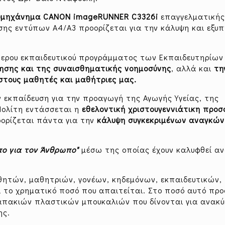
υμηχάνημα
CANON imageRUNNER C3326i
επαγγελματική
ς εντύπων Α4/Α3 προορίζεται για την κάλυψη και εξυ
τερου εκπαιδευτικού προγράμματος των Εκπαιδευτηρίων
θησης και της συναισθηματικής νοημοσύνης
, αλλά και
τη
στους μαθητές και μαθήτριες μας.
 εκπαίδευση για την προαγωγή της Αγωγής Υγείας, της
 Πολίτη εντάσσεται η
εθελοντική χριστουγεννιάτικη προσ
οορίζεται πάντα για την
κάλυψη συγκεκριμένων αναγκών
πο για τον Άνθρωπο"
μέσω της οποίας έχουν καλυφθεί α
θητών, μαθητριών, γονέων, κηδεμόνων, εκπαιδευτικών,
το χρηματικό ποσό που απαιτείται. Στο ποσό αυτό προ
απακιών πλαστικών μπουκαλιών που δίνονται για ανακ
ης.