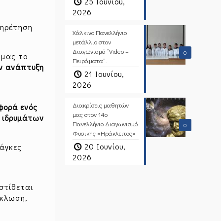
25 Ιουνίου,
2026
ς
πηρέτηση
Χάλκινο Πανελλήνιο
μετάλλιο στον
Διαγωνισμό “Video –
0
 μας το
Πειράματα”.
ν ανάπτυξη
21 Ιουνίου,
2026
Διακρίσεις μαθητών
φορά ενός
μας στον 14ο
 ιδρυμάτων
Πανελλήνιο Διαγωνισμό
0
Φυσικής «Ηράκλειτος»
20 Ιουνίου,
νάγκες
2026
στίθεται
ύκλωση,