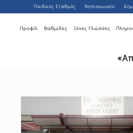
Παιδικός Σταθμός
Νηπιαγωγείο
Δημ
Προφίλ
Βαθμίδες
Ξένες Γλώσσες
Πληρο
«Απ