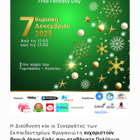
Η Διεύθυνση και οι Συνεργάτες των
Εκπαιδευτηρίων Φρυγανιώτη
ευχαριστούν
θερμά
όλους Εσάς που σταθήκατε Πολύτιμοι