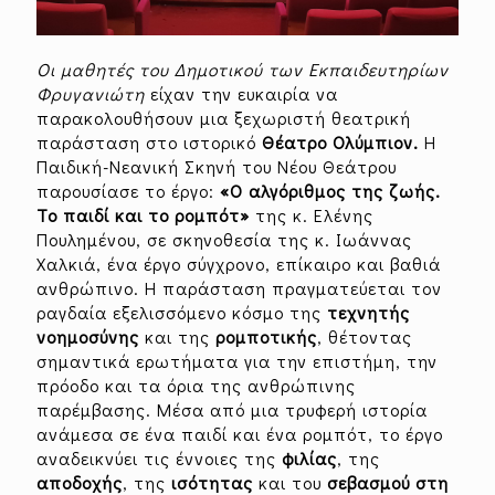
Οι μαθητές του Δημοτικού των Εκπαιδευτηρίων
Φρυγανιώτη
είχαν την ευκαιρία να
παρακολουθήσουν μια ξεχωριστή θεατρική
παράσταση στο ιστορικό
Θέατρο Ολύμπιον.
Η
Παιδική-Νεανική Σκηνή του Νέου Θεάτρου
παρουσίασε το έργο:
«Ο αλγόριθμος της ζωής.
Το παιδί και το ρομπότ»
της κ. Ελένης
Πουλημένου, σε σκηνοθεσία της κ. Ιωάννας
Χαλκιά, ένα έργο σύγχρονο, επίκαιρο και βαθιά
ανθρώπινο. Η παράσταση πραγματεύεται τον
ραγδαία εξελισσόμενο κόσμο της
τεχνητής
νοημοσύνης
και της
ρομποτικής
, θέτοντας
σημαντικά ερωτήματα για την επιστήμη, την
πρόοδο και τα όρια της ανθρώπινης
παρέμβασης. Μέσα από μια τρυφερή ιστορία
ανάμεσα σε ένα παιδί και ένα ρομπότ, το έργο
αναδεικνύει τις έννοιες της
φιλίας
, της
αποδοχής
, της
ισότητας
και του
σεβασμού στη