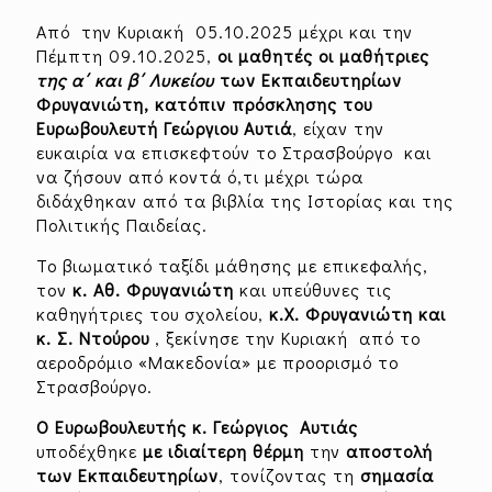
Από την Κυριακή 05.10.2025 μέχρι και την
Πέμπτη 09.10.2025,
οι μαθητές
o
ι μαθήτριες
της α΄ και β΄ Λυκείου
των Εκπαιδευτηρίων
Φρυγανιώτη, κατόπιν πρόσκλησης του
Ευρωβουλευτή Γεώργιου Αυτιά
, είχαν την
ευκαιρία να επισκεφτούν το Στρασβούργο και
να ζήσουν από κοντά ό,τι μέχρι τώρα
διδάχθηκαν από τα βιβλία της Ιστορίας και της
Πολιτικής Παιδείας.
Το βιωματικό ταξίδι μάθησης με επικεφαλής,
τον
κ. Αθ. Φρυγανιώτη
και υπεύθυνες τις
καθηγήτριες του σχολείου,
κ.Χ. Φρυγανιώτη και
κ. Σ. Ντούρου
, ξεκίνησε την Κυριακή από το
αεροδρόμιο «Μακεδονία» με προορισμό το
Στρασβούργο.
Ο Ευρωβουλευτής κ. Γεώργιος Αυτιάς
υποδέχθηκε
με ιδιαίτερη θέρμη
την
αποστολή
των Εκπαιδευτηρίων
, τονίζοντας τη
σημασία