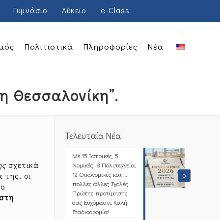
Γυμνάσιο
Λύκειο
e-Class
μός
Πολιτιστικά
Πληροφορίες
Νέα
τη Θεσσαλονίκη”.
Τελευταία Νέα
Με 15 Ιατρικές, 5
ης
σχετικά
Νομικές, 8 Πολυτεχνεία,
12 Οικονομικές και …
 της, οι
0
πολλές άλλες Σχολές
το
Πρώτης προτίμησης
 στη
σας Ευχόμαστε Καλή
Σταδιοδρομία!