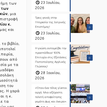
23 Ιουλίου,
νήμη των
2026
 των
ικών
, μια
Τρεις γενιές στην
επιστροφή
Υπηρεσία της Ιατρικής
ίου κ.
Επιστήμης!
0
μας και
23 Ιουλίου,
2026
το βιβλίο,
Η γνώση ανταμείβει την
αποτελεί
προσπάθεια! 100%
πειρία,
Επιτυχία στις Εξετάσεις
0
ίσουν από
Πιστοποίησης Αγγλικής
σία με τα
Γλώσσας!
μαδέψει
28 Ιουνίου,
Τσολάκη
2026
αμεσότητά
αση του
«Όταν ένα τέλος γίνεται
ας. Η χαρά
αρχή: Μια αξέχαστη
αι η κ.
τελετή αποφοίτησης
0
με τα
γεμάτη φως και όνειρα».
τών μας.