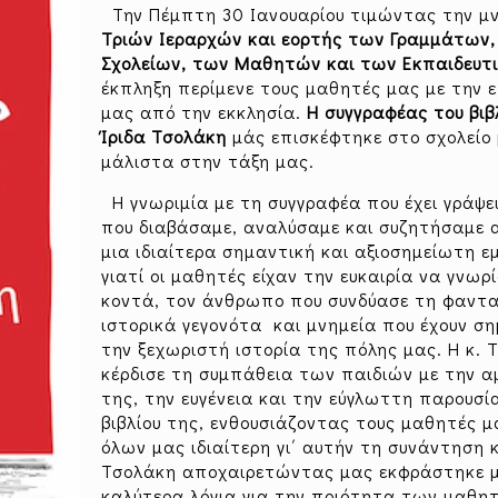
Την Πέμπτη 30 Ιανουαρίου τιμώντας την μ
Τριών Ιεραρχών και εορτής των Γραμμάτων,
Σχολείων, των Μαθητών και των Εκπαιδευτ
έκπληξη περίμενε τους μαθητές μας με την 
μας από την εκκλησία.
Η συγγραφέας του βιβλ
Ίριδα Τσολάκη
μάς επισκέφτηκε στο σχολείο 
μάλιστα στην τάξη μας.
Η γνωριμία με τη συγγραφέα που έχει γράψει 
που διαβάσαμε, αναλύσαμε και συζητήσαμε 
μια ιδιαίτερα σημαντική και αξιοσημείωτη εμ
γιατί οι μαθητές είχαν την ευκαιρία να γνωρ
κοντά, τον άνθρωπο που συνδύασε τη φαντα
ιστορικά γεγονότα και μνημεία που έχουν ση
την ξεχωριστή ιστορία της πόλης μας. Η κ. 
κέρδισε τη συμπάθεια των παιδιών με την 
της, την ευγένεια και την εύγλωττη παρουσί
βιβλίου της, ενθουσιάζοντας τους μαθητές μ
όλων μας ιδιαίτερη γι΄ αυτήν τη συνάντηση κ
Τσολάκη αποχαιρετώντας μας εκφράστηκε 
καλύτερα λόγια για την ποιότητα των μαθη