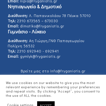
Email:
nipia@fryganiotis.gr
Νηπιαγωγείο & Δημοτικό
Διεύθυνση:
Λ. Παπανικολάου 78 Πέυκα 57010
Τηλ:
2310 673565 – 673030
Email:
dimotiko@fryganiotis.gr
Γυμνάσιο - Λύκειο
Διεύθυνση:
Αη Γιώργη,ΓΝΘ Παπαγεωργίου
Πολίχνη 56532
Τηλ:
2310 692940 - 692941
Email:
gymlyk@fryganiotis.gr
Βρείτε μας στο info@fryganiotis.gr
We use cookies on our website to give you the most
relevant experience by remembering your preferences
and repeat visits. By clicking “Accept”, you consent to
© 2017 Εκπαιδευτήρια Φρυγανιώτη - Developed
the use of ALL the cookies.
by
Vertitech
Cookie settings
ACCEPT