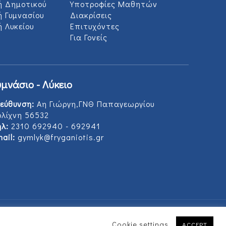
ή Δημοτικού
Υποτροφίες Μαθητών
ή Γυμνασίου
Διακρίσεις
 Λυκείου
Επιτυχόντες
Για Γονείς
υμνάσιο - Λύκειο
εύθυνση:
Αη Γιώργη,ΓΝΘ Παπαγεωργίου
ολίχνη 56532
λ:
2310 692940 - 692941
ail:
gymlyk@fryganiotis.gr
Cookie settings
ACCEPT