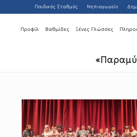
Παιδικός Σταθμός
Νηπιαγωγείο
Δημ
Προφίλ
Βαθμίδες
Ξένες Γλώσσες
Πληρο
«Παραμύθ