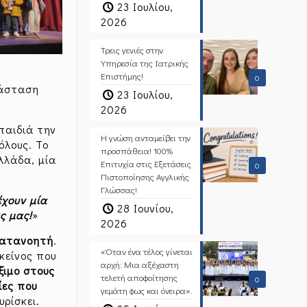
23 Ιουλίου,
2026
Τρεις γενιές στην
Υπηρεσία της Ιατρικής
Επιστήμης!
0
άσταση
23 Ιουλίου,
2026
παιδιά την
Η γνώση ανταμείβει την
όλους. Το
προσπάθεια! 100%
Ελλάδα, μία
Επιτυχία στις Εξετάσεις
0
Πιστοποίησης Αγγλικής
Γλώσσας!
έχουν μία
28 Ιουνίου,
ς μας!
»
2026
 κατανοητή
.
«Όταν ένα τέλος γίνεται
κείνος που
αρχή: Μια αξέχαστη
ξιμο στους
τελετή αποφοίτησης
0
ίες που
γεμάτη φως και όνειρα».
υρίσκει.