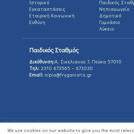
Ιστορικό
Παιδικός Σταθ
Εγκαταστάσεις
Νηπιαγωγείο
Εταιρική Κοινωνική
Δημοτικό
Ευθύνη
Γυμνάσιο
Λύκειο
Παιδικός Σταθμός
Διεύθυνση:
Α. Σικελιανού 7, Πεύκα 57010
Τηλ:
2310 673565 – 673030
Email:
nipia@fryganiotis.gr
We use cookies on our website to give you the most rele
© 2017 Εκπαιδευτήρια Φρυγανιώτη - Develope