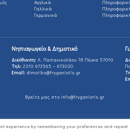
μός
Αγγλικά
Πληροφορικ
Γαλλικά
Πληροφορικ
Γερμανικά
Πληροφορική
Νηπιαγωγείο & Δημοτικό
Γ
Διεύθυνση:
Λ. Παπανικολάου 78 Πέυκα 57010
Δι
Τηλ:
2310 673565 – 673030
Π
Email:
dimotiko@fryganiotis.gr
Τη
Em
Βρείτε μας στο info@fryganiotis.gr
vant experience by remembering your preferences and repeat
d by
Vertitech