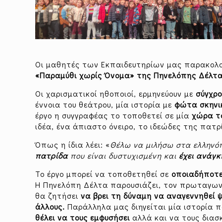
Οι μαθητές των Εκπαιδευτηρίων μας παρακολ
«Παραμύθι χωρίς Όνομα» της Πηνελόπης Δέλτ
Οι χαρισματικοί ηθοποιοί, ερμηνεύουν με
σύγχρ
έννοια του θεάτρου, μία ιστορία με
φώτα σκηνικ
έργο η συγγραφέας το τοποθετεί σε μία
χώρα τ
ιδέα, ένα άπιαστο όνειρο, το ιδεώδες της πατρ
Όπως η ίδια λέει: «
Θέλω να μιλήσω στα ελληνό
πατρίδα
που είναι δυστυχισμένη και
έχει ανάγ
Το έργο μπορεί να τοποθετηθεί σε
οποιαδήποτε
Η Πηνελόπη Δέλτα παρουσιάζει, τον πρωταγωνι
θα ζητήσει
να βρει τη δύναμη να αναγεννηθεί 
άλλους.
Παράλληλα μας διηγείται μία ιστορία π
θέλει να τους εμφυσήσει
αλλά και να τους διασ