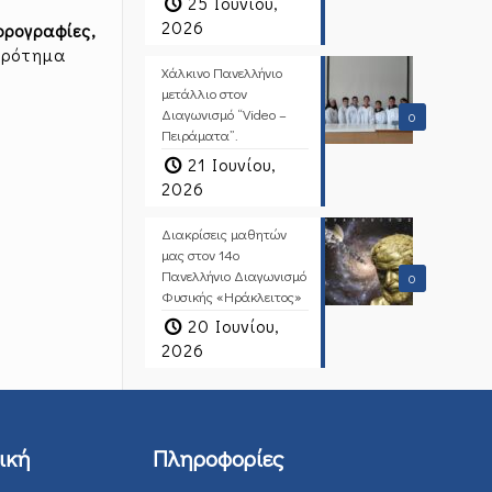
25 Ιουνίου,
2026
ορογραφίες,
κρότημα
Χάλκινο Πανελλήνιο
μετάλλιο στον
Διαγωνισμό “Video –
0
Πειράματα”.
21 Ιουνίου,
2026
Διακρίσεις μαθητών
μας στον 14ο
Πανελλήνιο Διαγωνισμό
0
Φυσικής «Ηράκλειτος»
20 Ιουνίου,
2026
ική
Πληροφορίες