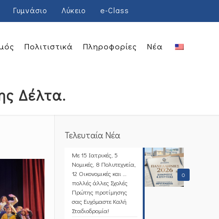
Γυμνάσιο
Λύκειο
e-Class
μός
Πολιτιστικά
Πληροφορίες
Νέα
ης Δέλτα.
Τελευταία Νέα
Με 15 Ιατρικές, 5
Νομικές, 8 Πολυτεχνεία,
12 Οικονομικές και …
0
πολλές άλλες Σχολές
Πρώτης προτίμησης
σας Ευχόμαστε Καλή
Σταδιοδρομία!