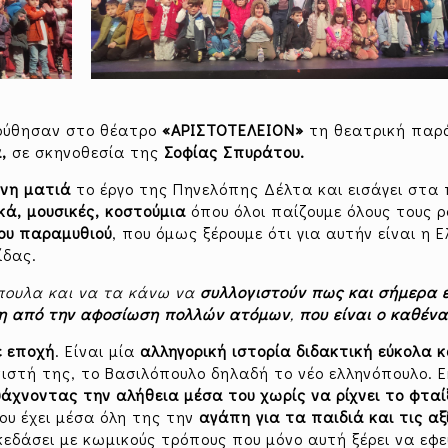
ούθησαν στο θέατρο
«ΑΡΙΣΤΟΤΕΛΕΙΟΝ»
τη θεατρική παρ
α,
σε σκηνοθεσία της
Σοφίας Σπυράτου.
ονη ματιά
το έργο της Πηνελόπης Δέλτα και εισάγει στα 
ά, μουσικές, κοστούμια
όπου όλοι παίζουμε όλους τους ρ
ου παραμυθιού
, που όμως ξέρουμε ότι για αυτήν είναι η 
ίδας.
πουλα και να τα κάνω να
συλλογιστούν πως και σήμερα 
κη από την αφοσίωση πολλών ατόμων
,
που είναι ο καθένα
 εποχή
. Είναι μία
αλληγορική ιστορία διδακτική εύκολα
στή της, το Βασιλόπουλο δηλαδή το νέο ελληνόπουλο. Ε
ψάχνοντας την αλήθεια μέσα του χωρίς να ρίχνει το φταί
ου έχει μέσα όλη της την
αγάπη για τα παιδιά και τις αξ
κεδάσει με κωμικούς τρόπους που μόνο αυτή ξέρει να εφε