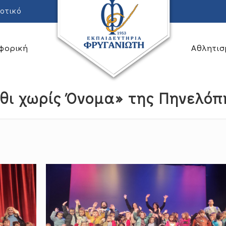
οτικό
φορική
Αθλητισ
ι χωρίς Όνομα» της Πηνελόπ