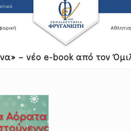
οτικό
φορική
Αθλητισ
να» – νέο e-book από τον Όμι