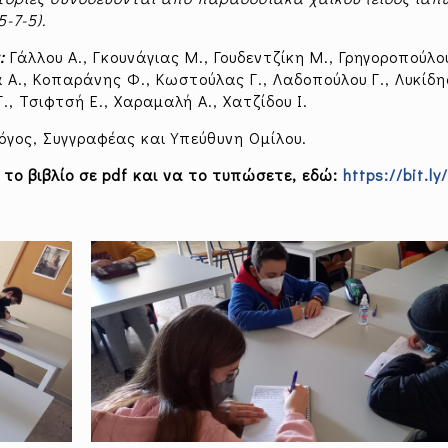
-7-5).
ν:
Γάλλου Α., Γκουνάγιας Μ., Γουδεντζίκη Μ., Γρηγοροπούλου
 Α., Κοπαράνης Φ., Κωστούλας Γ., Λαδοπούλου Γ., Λυκίδη
., Τσιφτσή Ε., Χαραμαλή Α., Χατζίδου Ι.
όγος, Συγγραφέας και Υπεύθυνη Ομίλου.
 το βιβλίο σε
pdf
και να το τυπώσετε, εδώ:
https://bit.ly