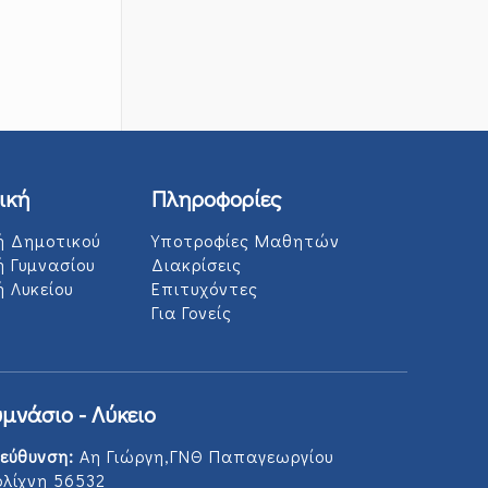
ική
Πληροφορίες
ή Δημοτικού
Υποτροφίες Μαθητών
ή Γυμνασίου
Διακρίσεις
 Λυκείου
Επιτυχόντες
Για Γονείς
υμνάσιο - Λύκειο
εύθυνση:
Αη Γιώργη,ΓΝΘ Παπαγεωργίου
ολίχνη 56532