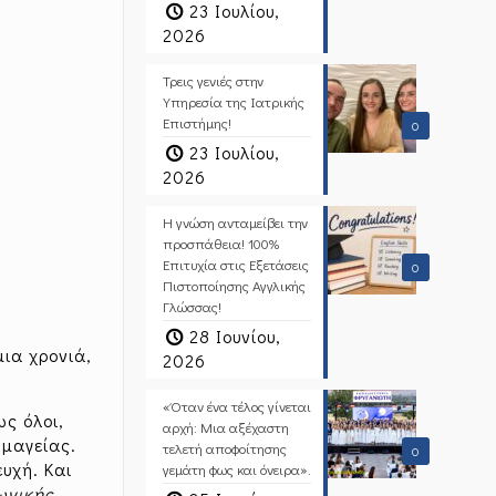
23 Ιουλίου,
2026
Τρεις γενιές στην
Υπηρεσία της Ιατρικής
Επιστήμης!
0
23 Ιουλίου,
2026
Η γνώση ανταμείβει την
προσπάθεια! 100%
Επιτυχία στις Εξετάσεις
0
Πιστοποίησης Αγγλικής
Γλώσσας!
28 Ιουνίου,
μια χρονιά,
2026
«Όταν ένα τέλος γίνεται
ς όλοι,
αρχή: Μια αξέχαστη
 μαγείας.
τελετή αποφοίτησης
0
ευχή. Και
γεμάτη φως και όνειρα».
ωνικής