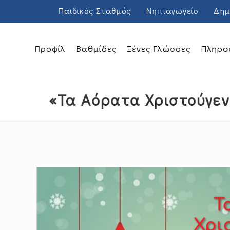
Παιδικός Σταθμός
Νηπιαγωγείο
Δημ
Προφίλ
Βαθμίδες
Ξένες Γλώσσες
Πληρο
«Τα Αόρατα Χριστούγεν