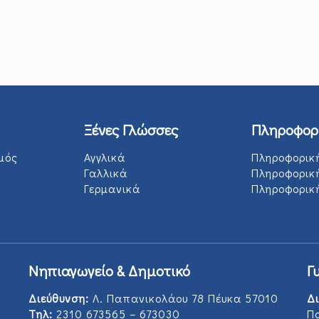
Ξένες Γλώσσες
Πληροφορ
μός
Αγγλικά
Πληροφορικ
Γαλλικά
Πληροφορικ
Γερμανικά
Πληροφορική
Νηπιαγωγείο & Δημοτικό
Γ
Διεύθυνση:
Λ. Παπανικολάου 78 Πέυκα 57010
Δι
Τηλ:
2310 673565 – 673030
Π