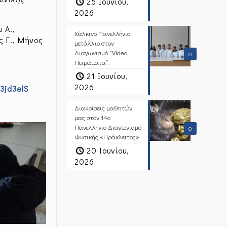
25 Ιουνίου,
2026
 Α.,
Χάλκινο Πανελλήνιο
ς Γ., Μήνος
μετάλλιο στον
Διαγωνισμό “Video –
0
Πειράματα”.
21 Ιουνίου,
2026
/3jd3elS
Διακρίσεις μαθητών
μας στον 14ο
Πανελλήνιο Διαγωνισμό
0
Φυσικής «Ηράκλειτος»
20 Ιουνίου,
2026