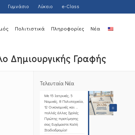
Γυμνάσιο
Λύκειο
e-Class
μός
Πολιτιστικά
Πληροφορίες
Νέα
λο Δημιουργικής Γραφής
Τελευταία Νέα
Με 15 Ιατρικές, 5
Νομικές, 8 Πολυτεχνεία,
12 Οικονομικές και …
0
πολλές άλλες Σχολές
Πρώτης προτίμησης
σας Ευχόμαστε Καλή
Σταδιοδρομία!