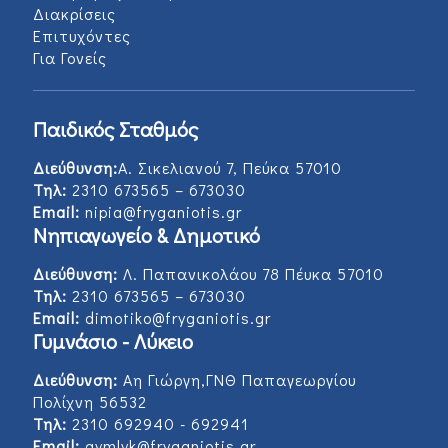
Διακρίσεις
Επιτυχόντες
Για Γονείς
Παιδικός Σταθμός
Διεύθυνση:
Α. Σικελιανού 7, Πεύκα 57010
Τηλ:
2310 673565 – 673030
Email:
nipia@fryganiotis.gr
Νηπιαγωγείο & Δημοτικό
Διεύθυνση:
Λ. Παπανικολάου 78 Πέυκα 57010
Τηλ:
2310 673565 – 673030
Email:
dimotiko@fryganiotis.gr
Γυμνάσιο - Λύκειο
Διεύθυνση:
Αη Γιώργη,ΓΝΘ Παπαγεωργίου
Πολίχνη 56532
Τηλ:
2310 692940 - 692941
Email:
gymlyk@fryganiotis.gr