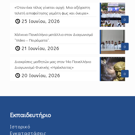
«Όταν ένα τέλος γίνεται αρχή: Μια αξέχαστη
τελετή αποφοίτησης γεμάτη φως και όνειρα».
0
25 Ιουνίου, 2026
Χάλκινο Πανελλήνιο μετάλλιο στον Διαγωνισμό
“Video – Πειράματα”.
0
21 Ιουνίου, 2026
Διακρίσεις μαθητών μας στον 14ο Πανελλήνιο
Διαγωνισμό Φυσικής «Ηράκλειτος»
0
20 Ιουνίου, 2026
Εκπαιδευτήριο
Ιστορικό
Εγκαταστάσεις