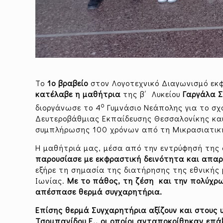
Το
1o βραβείο
στον Λογοτεχνικό Διαγωνισμό εκ
κατέλαβε η μαθήτρια
της β΄ Λυκείου
Γαργάλα Σ
ο
διοργάνωσε το 4
Γυμνάσιο Νεάπολης για το σχο
Δευτεροβάθμιας Εκπαίδευσης Θεσσαλονίκης και
συμπλήρωσης 100 χρόνων από τη Μικρασιατικ
Η μαθήτριά μας, μέσα από την εντρύφησή της 
παρουσίασε με εκφραστική δεινότητα και απαρ
εξήρε τη σημασία της διατήρησης της εθνικής
Ιωνίας.
Με το πάθος, τη ζέση και την πολύχρ
απέσπασε θερμά συγχαρητήρια.
Επίσης θερμά Συγχαρητήρια αξίζουν και στους 
Τσομπανίδου Ε., οι οποίοι ανταποκρίθηκαν επά