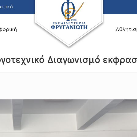
οτικό
φορική
Αθλητισ
ογοτεχνικό Διαγωνισμό εκφρασ