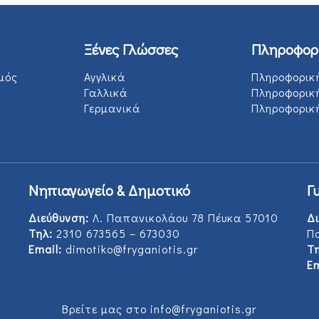
Ξένες Γλώσσες
Πληροφορ
μός
Αγγλικά
Πληροφορικ
Γαλλικά
Πληροφορικ
Γερμανικά
Πληροφορική
Νηπιαγωγείο & Δημοτικό
Γ
Διεύθυνση:
Λ. Παπανικολάου 78 Πέυκα 57010
Δι
Τηλ:
2310 673565 – 673030
Π
Email:
dimotiko@fryganiotis.gr
Τη
Em
Βρείτε μας στο info@fryganiotis.gr