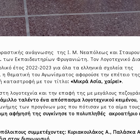
φραστικής ανάγνωσης της Ι. Μ. Νεαπόλεως και Σταυρ
.
των Εκπαιδευτηρίων Φρυγανιώτη. Τον Λογοτεχνικό Δι
λικό έτος 2022-2023 για όλα τα ελληνικά σχολεία της
 η θεματική του Αγωνίσματος αφορούσε την επέτειο τη
ή καταστροφή με τον τίτλο
: «Μικρά Ασία, χαίρε!»
.
στη λογοτεχνία και την επαφή της με μεγάλους πεζογρά
άμιλλο ταλέντο ένα απόσπασμα λογοτεχνικού κειμένου,
 μνήμης των προγόνων μας που πότισαν με το αίμα τους
ωμη αφήγησή της συγκίνησε το πολυπληθές ακροατήριο 
υπόλοιπους συμμετέχοντες: Κυριακουλάκος Α., Παλάσκα Α
ξια στον διαγωνισμό.