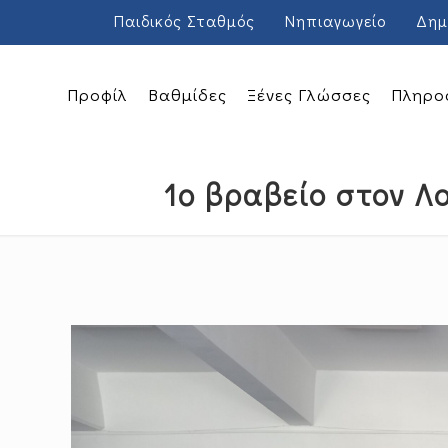
Παιδικός Σταθμός
Νηπιαγωγείο
Δημ
Προφίλ
Βαθμίδες
Ξένες Γλώσσες
Πληρο
1o βραβείο στον Λ