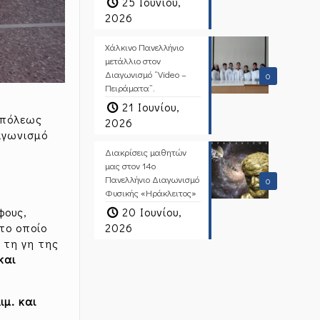
25 Ιουνίου,
2026
Χάλκινο Πανελλήνιο
μετάλλιο στον
Διαγωνισμό “Video –
0
Πειράματα”.
21 Ιουνίου,
ουπόλεως
2026
αγωνισμό
Διακρίσεις μαθητών
μας στον 14ο
ς
Πανελλήνιο Διαγωνισμό
0
Φυσικής «Ηράκλειτος»
20 Ιουνίου,
φους,
2026
το οποίο
 τη γη της
και
ιμ. και