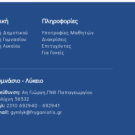
ική
Πληροφορίες
ή Δημοτικού
Υποτροφίες Μαθητών
ή Γυμνασίου
Διακρίσεις
 Λυκείου
Επιτυχόντες
Για Γονείς
υμνάσιο - Λύκειο
εύθυνση:
Αη Γιώργη,ΓΝΘ Παπαγεωργίου
ολίχνη 56532
λ:
2310 692940 - 692941
ail:
gymlyk@fryganiotis.gr