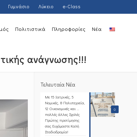
Γυμνάσιο
Λύκειο
e-Class
μός
Πολιτιστικά
Πληροφορίες
Νέα
τικής ανάγνωσης!!!
Τελευταία Νέα
Με 15 Ιατρικές, 5
Νομικές, 8 Πολυτεχνεία,
12 Οικονομικές και …
0
πολλές άλλες Σχολές
Πρώτης προτίμησης
σας Ευχόμαστε Καλή
Σταδιοδρομία!