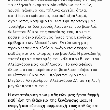
τα ελληνικά ονόματα Μακεδόνων πολιτών,
χρυσά, χάλκινα και πήλινα αγγεία, όπλα,
ασπίδες, κτερίσματα, οικιακό εξοπλισμό,
αγάλματα, κοσμήματα. Μα την προσοχή μας
τράβηξαν οι δύο χρυσές λάρνακες του βασιλιά
Φίλιππου Β΄ και της γυναίκας του, που τις
κοσμεί ο δεκαεξάκτινος ήλιος της Βεργίνας,
έμβλημα των Μακεδόνων. Εντύπωση μας
προκάλεσαν τα εξαίσια ολόχρυσα στεφάνια
καθώς και ο οπλισμός του βασιλιά. Η μοναδικής
πιστότητας προτομές του Φίλιππου Β΄ και του
Αλέξανδρου μας καθήλωσαν! Το ενδιαφέρον
όλων ωστόσο κέρδισαν οι βασιλικοί τάφοι του
Φιλίππου Β΄ και του ¨πρίγκιπα¨-γιου του
Μεγάλου Αλεξάνδρου, Αλέξανδρου Δ΄, με τη λιτή
μεγαλοπρέπειά τους!
Η ανταπόκριση των μαθητών μας ήταν θερμή
καθ΄ όλη τη διάρκεια της ξενάγησής μας. Η
ενεργή και εύστοχη συμμετοχή τους
καθώς και