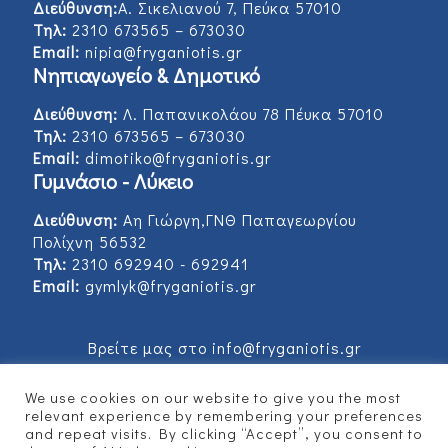
Διεύθυνση:
Α. Σικελιανού 7, Πεύκα 57010
Τηλ:
2310 673565 – 673030
Email:
nipia@fryganiotis.gr
Νηπιαγωγείο & Δημοτικό
Διεύθυνση:
Λ. Παπανικολάου 78 Πέυκα 57010
Τηλ:
2310 673565 – 673030
Email:
dimotiko@fryganiotis.gr
Γυμνάσιο - Λύκειο
Διεύθυνση:
Αη Γιώργη,ΓΝΘ Παπαγεωργίου
Πολίχνη 56532
Τηλ:
2310 692940 - 692941
Email:
gymlyk@fryganiotis.gr
Βρείτε μας στο info@fryganiotis.gr
We use cookies on our website to give you the most
relevant experience by remembering your preferences
and repeat visits. By clicking “Accept”, you consent to