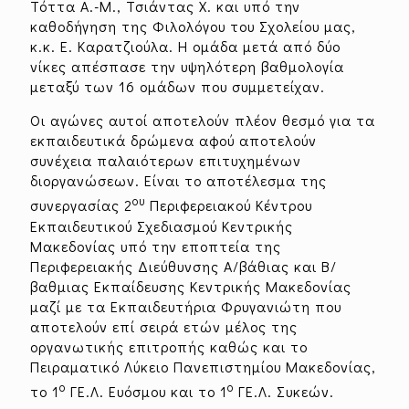
Τόττα Α.-Μ., Τσιάντας Χ. και υπό την
καθοδήγηση της Φιλολόγου του Σχολείου μας,
κ.κ. Ε. Καρατζιούλα. Η ομάδα μετά από δύο
νίκες απέσπασε την υψηλότερη βαθμολογία
μεταξύ των 16 ομάδων που συμμετείχαν.
Οι αγώνες αυτοί αποτελούν πλέον θεσμό για τα
εκπαιδευτικά δρώμενα αφού αποτελούν
συνέχεια παλαιότερων επιτυχημένων
διοργανώσεων. Είναι το αποτέλεσμα της
ου
συνεργασίας 2
Περιφερειακού Κέντρου
Εκπαιδευτικού Σχεδιασμού Κεντρικής
Μακεδονίας υπό την εποπτεία της
Περιφερειακής Διεύθυνσης Α/βάθιας και Β/
βαθμιας Εκπαίδευσης Κεντρικής Μακεδονίας
μαζί με τα Εκπαιδευτήρια Φρυγανιώτη που
αποτελούν επί σειρά ετών μέλος της
οργανωτικής επιτροπής καθώς και το
Πειραματικό Λύκειο Πανεπιστημίου Μακεδονίας,
ο
ο
το 1
ΓΕ.Λ. Ευόσμου και το 1
ΓΕ.Λ. Συκεών.