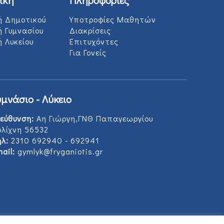
ή Δημοτικού
Υποτροφίες Μαθητών
ή Γυμνασίου
Διακρίσεις
 Λυκείου
Επιτυχόντες
Για Γονείς
υμνάσιο - Λύκειο
εύθυνση:
Αη Γιώργη,ΓΝΘ Παπαγεωργίου
ολίχνη 56532
λ:
2310 692940 - 692941
ail:
gymlyk@fryganiotis.gr