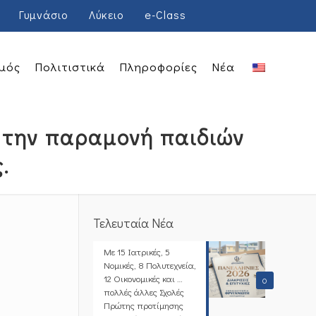
Γυμνάσιο
Λύκειο
e-Class
μός
Πολιτιστικά
Πληροφορίες
Νέα
α την παραμονή παιδιών
.
Τελευταία Νέα
Με 15 Ιατρικές, 5
Νομικές, 8 Πολυτεχνεία,
12 Οικονομικές και …
0
πολλές άλλες Σχολές
Πρώτης προτίμησης