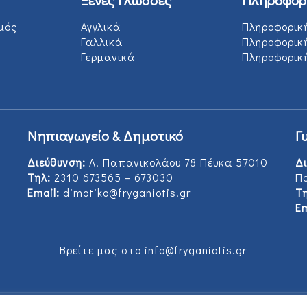
μός
Αγγλικά
Πληροφορικ
Γαλλικά
Πληροφορικ
Γερμανικά
Πληροφορική
Νηπιαγωγείο & Δημοτικό
Γ
Διεύθυνση:
Λ. Παπανικολάου 78 Πέυκα 57010
Δι
Τηλ:
2310 673565 – 673030
Π
Email:
dimotiko@fryganiotis.gr
Τη
Em
Βρείτε μας στο info@fryganiotis.gr