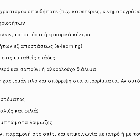
χρωτισμού οπουδήποτε (π.χ. καφετέριες, κινηματογράφο
ηριοτήτων
λων, εστιατόρια ή εμπορικά κέντρα
των εξ αποστάσεως (e-learning)
στις ευπαθείς ομάδες
νερό και σαπούνι ή αλκοολούχο διάλυμα
 χαρτομάντιλο και απόρριψη στα απορρίμματα. Αν αυτό 
 στόματος
λιές και φιλιά)
συμπτώματα λοίμωξης
παραμονή στο σπίτι και επικοινωνία με ιατρό ή με το