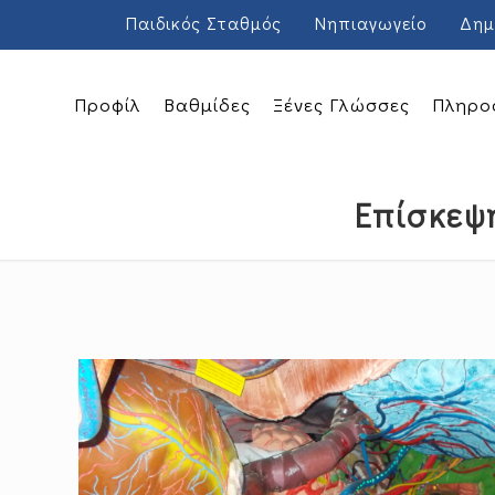
Παιδικός Σταθμός
Νηπιαγωγείο
Δημ
Προφίλ
Βαθμίδες
Ξένες Γλώσσες
Πληρο
Επίσκεψ