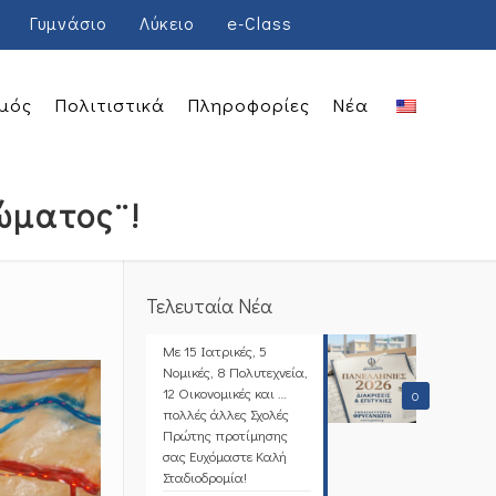
Γυμνάσιο
Λύκειο
e-Class
μός
Πολιτιστικά
Πληροφορίες
Νέα
ώματος¨!
Τελευταία Νέα
Με 15 Ιατρικές, 5
Νομικές, 8 Πολυτεχνεία,
12 Οικονομικές και …
0
πολλές άλλες Σχολές
Πρώτης προτίμησης
σας Ευχόμαστε Καλή
Σταδιοδρομία!