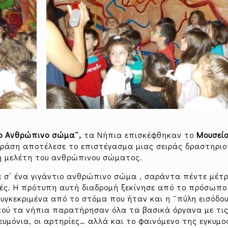
Το
Aνθρώπινο σώμα¨,
τα Νήπια επισκέφθηκαν το
Μουσεί
άση αποτέλεσε το επιστέγασμα μιας σειράς δραστηρι
η μελέτη του ανθρώπινου σώματος.
σα σ΄ ένα γιγάντιο ανθρώπινο σώμα , σαράντα πέντε μέτ
ητές. Η πρότυπη αυτή διαδρομή ξεκίνησε από το πρόσωπο
υγκεκριμένα από το στόμα που ήταν και η ¨πύλη εισόδου
ικού τα νήπια παρατήρησαν όλα τα βασικά όργανα με τι
νευμόνια, οι αρτηρίες… αλλά και το φαινόμενο της εγκυμ