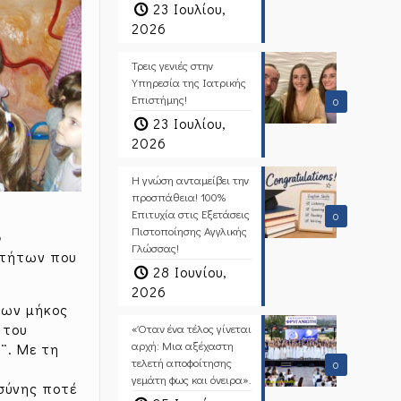
23 Ιουλίου,
2026
Τρεις γενιές στην
Υπηρεσία της Ιατρικής
Επιστήμης!
0
23 Ιουλίου,
2026
Η γνώση ανταμείβει την
προσπάθεια! 100%
Επιτυχία στις Εξετάσεις
0
Πιστοποίησης Αγγλικής
ο
Γλώσσας!
οτήτων που
28 Ιουνίου,
2026
ρων μήκος
 του
«Όταν ένα τέλος γίνεται
αρχή: Μια αξέχαστη
¨. Με τη
τελετή αποφοίτησης
0
ς
γεμάτη φως και όνειρα».
οσύνης ποτέ