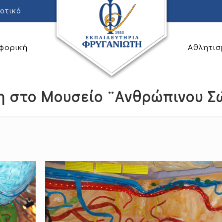
οτικό
φορική
Αθλητισ
η στο Μουσείο ¨Ανθρώπινου Σ