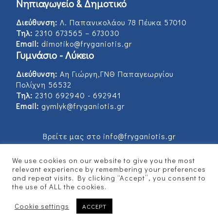
Νηπιαγωγείο & Δημοτικό
Διεύθυνση:
Λ. Παπανικολάου 78 Πέυκα 57010
Τηλ:
2310 673565 – 673030
Email:
dimotiko@fryganiotis.gr
Γυμνάσιο - Λύκειο
Διεύθυνση:
Αη Γιώργη,ΓΝΘ Παπαγεωργίου
Πολίχνη 56532
Τηλ:
2310 692940 - 692941
Email:
gymlyk@fryganiotis.gr
Βρείτε μας στο info@fryganiotis.gr
We use cookies on our website to give you the most
relevant experience by remembering your preferences
and repeat visits. By clicking “Accept”, you consent to
© 2017 Εκπαιδευτήρια Φρυγανιώτη - Developed
the use of ALL the cookies.
by
Vertitech
Cookie settings
ACCEPT