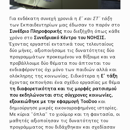
Για ενδέκατη συνεχή χρονιά η
Ε΄ και ΣΤ΄ τάξη
των Εκπαιδευτηρίων μας έδωσαν το παρόν στο
Συνέδριο Πληροφορικής
που διεξήχθη όπως κάθε
χρόνο στο
Συνεδριακό Κέντρο του ΝΟΗΣΙΣ.
Έχοντας εργαστεί εντατικά τους τελευταίους
δύο μήνες, αξιοποιήσαμε τις δυνατότητες δύο
προγραμμάτων προκειμένου να θίξουμε και να
προβάλλουμε δύο θέματα που άπτονται του
ενδιαφέροντος όχι μόνο των παιδιών αλλά και
ολόκληρης της κοινωνίας. Ειδικότερα η
Ε΄ τάξη
έχοντας εκπονήσει ένα σχέδιο εργασίας με θέμα
τη διαφορετικότητα και τις μορφές ρατσισμού
που εκδηλώνονται στις σύγχρονες κοινωνίες,
εξοικειώθηκε με την εφαρμογή TooDoo
και
δημιούργησε μικρές εικονογραφημένες ιστορίες.
Με κύρια ¨όπλα¨ το χιούμορ και τη φαντασία, οι
μαθητές αξιοποίησαν τις δυνατότητες του
προγράμματος που διδάχθηκαν και σχεδίασαν