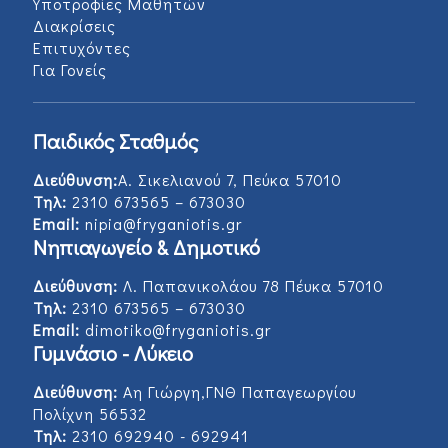
Υποτροφίες Μαθητών
Διακρίσεις
Επιτυχόντες
Για Γονείς
Παιδικός Σταθμός
Διεύθυνση:
Α. Σικελιανού 7, Πεύκα 57010
Τηλ:
2310 673565 – 673030
Email:
nipia@fryganiotis.gr
Νηπιαγωγείο & Δημοτικό
Διεύθυνση:
Λ. Παπανικολάου 78 Πέυκα 57010
Τηλ:
2310 673565 – 673030
Email:
dimotiko@fryganiotis.gr
Γυμνάσιο - Λύκειο
Διεύθυνση:
Αη Γιώργη,ΓΝΘ Παπαγεωργίου
Πολίχνη 56532
Τηλ:
2310 692940 - 692941