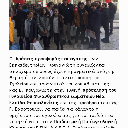
Οι
δράσεις προσφοράς και αγάπης
των
Εκπαιδευτηρίων Φρυγανιώτη συνεχίζονται
απλόχερα σε όσους έχουν πραγματικά ανάγκη.
Θερμή ήταν, λοιπόν, η ανταπόκριση του
Σχολείου και προσωπικά του κου Αθ. και της
κας Ε. Φρυγανιώτη στην ευγενή
πρόσκληση του
Γυναικείου Φιλανθρωπικού Σωματείου Νέα
Ελπίδα Θεσσαλονίκης
και της
προέδρου
του κας
Γ. Σασοπούλου, να παίξει τα κάλαντα η
ορχήστρα του σχολείου μας για τα παιδιά που
νοσηλεύονται στην
Παιδιατρική Παιδογκολογική
Κλινική του Γ.Π.Ν Α.Χ.Ε.Π.Α
. Ευχάριστη έκπληξη