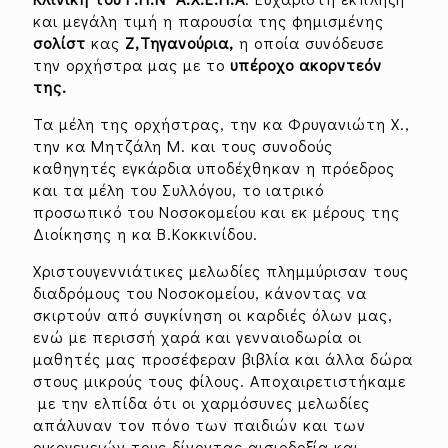
και μεγάλη τιμή η παρουσία της φημισμένης
σολίστ
κας
Ζ,Τηγανούρια,
η οποία συνόδευσε
την ορχήστρα μας με το
υπέροχο ακορντεόν
της.
Τα μέλη της ορχήστρας, την κα Φρυγανιώτη Χ.,
την κα Μητζάλη Μ. και τους συνοδούς
καθηγητές εγκάρδια υποδέχθηκαν η πρόεδρος
και τα μέλη του Συλλόγου, το ιατρικό
προσωπικό του Νοσοκομείου και εκ μέρους της
Διοίκησης η κα Β.Κοκκινίδου.
Χριστουγεννιάτικες μελωδίες πλημμύρισαν τους
διαδρόμους του Νοσοκομείου, κάνοντας να
σκιρτούν από συγκίνηση οι καρδιές όλων μας,
ενώ με περισσή χαρά και γενναιοδωρία οι
μαθητές μας προσέφεραν βιβλία και άλλα δώρα
στους μικρούς τους φίλους. Αποχαιρετιστήκαμε
με την ελπίδα ότι οι χαρμόσυνες μελωδίες
απάλυναν τον πόνο των παιδιών και των
οικογενειών τους δίνοντας αισιοδοξία και