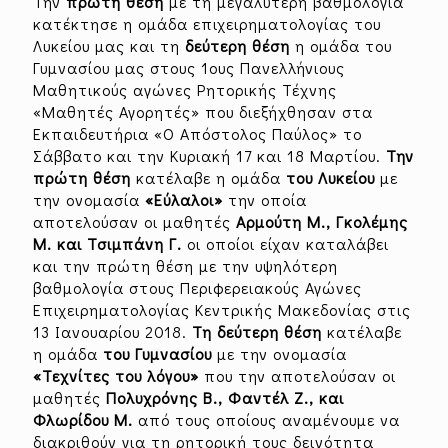
Την
πρώτη θέση
με τη μεγαλύτερη βαθμολογία
κατέκτησε η ομάδα επιχειρηματολογίας του
Λυκείου μας και τη
δεύτερη θέση
η ομάδα του
Γυμνασίου μας στους 1ους Πανελλήνιους
Μαθητικούς αγώνες Ρητορικής Τέχνης
«Μαθητές Αγορητές» που διεξήχθησαν στα
Εκπαιδευτήρια «Ο Απόστολος Παύλος» το
Σάββατο και την Κυριακή 17 και 18 Μαρτίου.
Την
πρώτη θέση
κατέλαβε η ομάδα
του Λυκείου
με
την ονομασία
«Εύλαλοι»
την οποία
αποτελούσαν οι μαθητές
Αρμούτη Μ., Γκολέμης
Μ. και Τσιμπάνη Γ.
οι οποίοι είχαν καταλάβει
και την πρώτη θέση με την υψηλότερη
βαθμολογία στους Περιφερειακούς Αγώνες
Επιχειρηματολογίας Κεντρικής Μακεδονίας στις
13 Ιανουαρίου 2018.
Τη δεύτερη θέση
κατέλαβε
η ομάδα
του Γυμνασίου
με την ονομασία
«Τεχνίτες του λόγου»
που την αποτελούσαν οι
μαθητές
Πολυχρόνης Β., Φαντέλ Ζ., και
Φλωρίδου Μ.
από τους οποίους αναμένουμε να
διακριθούν για τη ρητορική τους δεινότητα