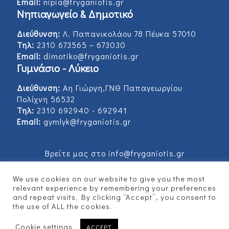
Email:
nipia@fryganiotis.gr
Νηπιαγωγείο & Δημοτικό
Διεύθυνση:
Λ. Παπανικολάου 78 Πέυκα 57010
Τηλ:
2310 673565 – 673030
Email:
dimotiko@fryganiotis.gr
Γυμνάσιο - Λύκειο
Διεύθυνση:
Αη Γιώργη,ΓΝΘ Παπαγεωργίου
Πολίχνη 56532
Τηλ:
2310 692940 - 692941
Email:
gymlyk@fryganiotis.gr
Βρείτε μας στο info@fryganiotis.gr
We use cookies on our website to give you the most
relevant experience by remembering your preferences
and repeat visits. By clicking “Accept”, you consent to
© 2017 Εκπαιδευτήρια Φρυγανιώτη - Developed
the use of ALL the cookies.
by
Vertitech
Cookie settings
ACCEPT